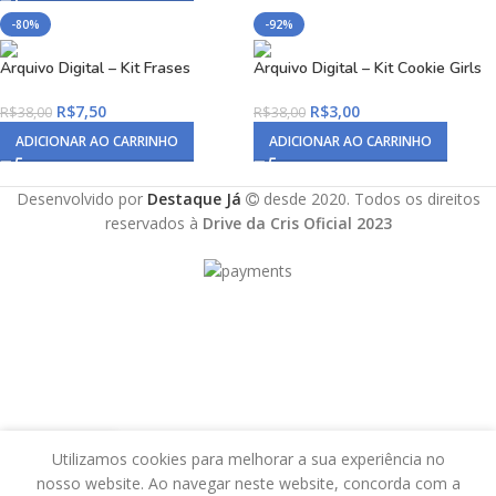
-80%
-92%
Arquivo Digital – Kit Frases
Arquivo Digital – Kit Cookie Girls
R$
7,50
R$
3,00
R$
38,00
R$
38,00
ADICIONAR AO CARRINHO
ADICIONAR AO CARRINHO
Desenvolvido por
Destaque Já
desde 2020. Todos os direitos
reservados à
Drive da Cris Oficial 2023
Utilizamos cookies para melhorar a sua experiência no
ista de desejos
Loja
Carrinho
Minha conta
nosso website. Ao navegar neste website, concorda com a