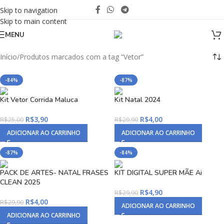
Skip to navigation
Skip to main content
MENU
Início
Produtos marcados com a tag “Vetor”
-84%
-87%
Kit Vetor Corrida Maluca
Kit Natal 2024
R$
3,90
R$
4,00
R$
25,00
R$
29,90
ADICIONAR AO CARRINHO
ADICIONAR AO CARRINHO
-87%
-84%
PACK DE ARTES- NATAL FRASES
KIT DIGITAL SUPER MÃE Ai
CLEAN 2025
R$
4,90
R$
29,90
R$
4,00
R$
29,90
ADICIONAR AO CARRINHO
ADICIONAR AO CARRINHO