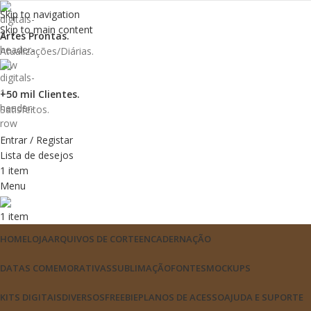
Skip to navigation
Skip to main content
Artes Prontas.
Atualizações/Diárias.
+50 mil Clientes.
Satisfeitos.
Entrar / Registar
Lista de desejos
1
item
Menu
1
item
HOME
LOJA
ARQUIVOS DE CORTE
ENCADERNAÇÃO
DATAS COMEMORATIVAS
SUBLIMAÇÃO
FONTES
MOCKUPS
KITS DIGITAIS
DIVERSOS
FREEBIE
PLANOS DE ACESSO
AJUDA E SUPORTE