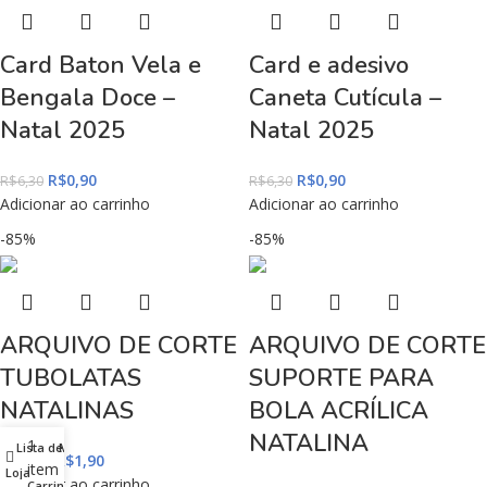
Card Baton Vela e
Card e adesivo
Bengala Doce –
Caneta Cutícula –
Natal 2025
Natal 2025
R$
0,90
R$
0,90
R$
6,30
R$
6,30
Adicionar ao carrinho
Adicionar ao carrinho
-85%
-85%
ARQUIVO DE CORTE
ARQUIVO DE CORTE
TUBOLATAS
SUPORTE PARA
NATALINAS
BOLA ACRÍLICA
NATALINA
1
Lista de desejos
Minha conta
R$
1,90
R$
13,00
item
Loja
Adicionar ao carrinho
Carrinho