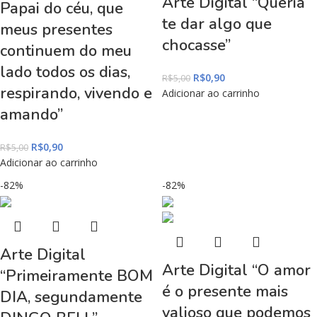
Arte Digital “Queria
Papai do céu, que
te dar algo que
meus presentes
chocasse”
continuem do meu
lado todos os dias,
R$
0,90
R$
5,00
respirando, vivendo e
Adicionar ao carrinho
amando”
R$
0,90
R$
5,00
Adicionar ao carrinho
-82%
-82%
Arte Digital
Arte Digital “O amor
“Primeiramente BOM
é o presente mais
DIA, segundamente
valioso que podemos