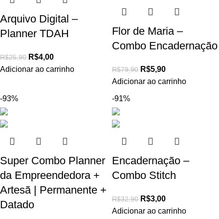
Arquivo Digital –
Flor de Maria –
Planner TDAH
Combo Encadernação
R$
4,00
R$
25,90
Adicionar ao carrinho
R$
5,90
R$
79,90
Adicionar ao carrinho
-93%
-91%
Super Combo Planner
Encadernação –
da Empreendedora +
Combo Stitch
Artesã | Permanente +
R$
3,00
R$
32,90
Datado
Adicionar ao carrinho