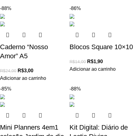
-88%
-86%
Caderno “Nosso
Blocos Square 10×10
Amor” A5
R$
1,90
R$
14,00
Adicionar ao carrinho
R$
3,00
R$
24,00
Adicionar ao carrinho
-85%
-88%
Mini Planners 4em1
Kit Digital: Diário de