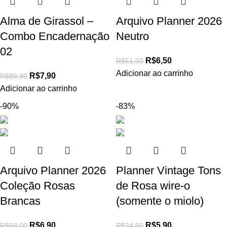
Alma de Girassol –
Arquivo Planner 2026
Combo Encadernação
Neutro
02
R$
6,50
R$
51,00
Adicionar ao carrinho
R$
7,90
R$
89,90
Adicionar ao carrinho
-90%
-83%
Arquivo Planner 2026
Planner Vintage Tons
Coleção Rosas
de Rosa wire-o
Brancas
(somente o miolo)
R$
6,90
R$
5,90
R$
69,00
R$
34,90