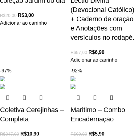
coleção Jardim do dia
Lectio Divina
(Devocional Católico)
R$
3,00
R$
20,00
+ Caderno de oração
Adicionar ao carrinho
e Anotações com
versículos no rodapé.
R$
6,90
R$
57,00
Adicionar ao carrinho
-97%
-92%
Coletiva Cerejinhas –
Maritimo – Combo
Completa
Encadernação
R$
10,90
R$
5,90
R$
347,00
R$
69,90