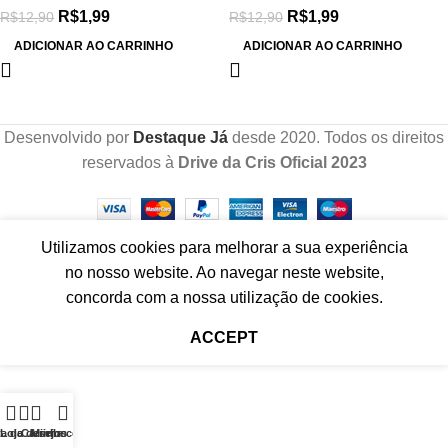
R$
1,99
R$
1,99
R$
12,90
R$
12,90
ADICIONAR AO CARRINHO
ADICIONAR AO CARRINHO
Desenvolvido por
Destaque Já
desde 2020. Todos os direitos
reservados à
Drive da Cris Oficial 2023
Utilizamos cookies para melhorar a sua experiência
no nosso website. Ao navegar neste website,
concorda com a nossa utilização de cookies.
ACCEPT
ta de desejos
Loja
Carrinho
Minha conta