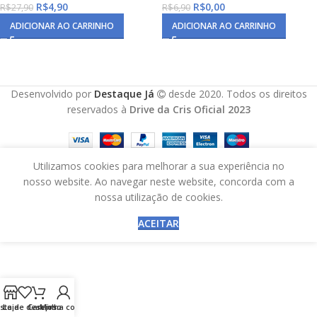
R$
4,90
R$
0,00
R$
27,90
R$
6,90
ADICIONAR AO CARRINHO
ADICIONAR AO CARRINHO
Desenvolvido por
Destaque Já
desde 2020. Todos os direitos
reservados à
Drive da Cris Oficial 2023
Utilizamos cookies para melhorar a sua experiência no
nosso website. Ao navegar neste website, concorda com a
nossa utilização de cookies.
ACEITAR
ista de desejos
Loja
Carrinho
Minha conta