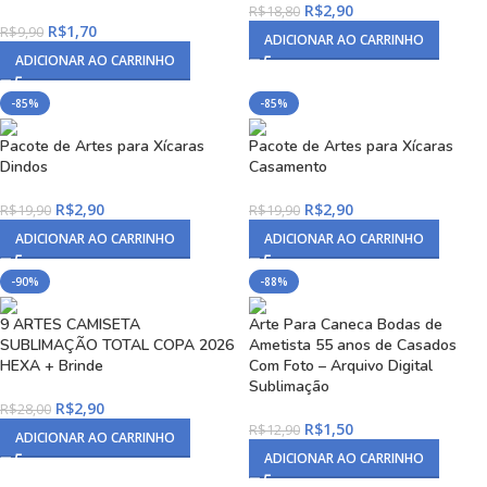
R$
2,90
R$
18,80
R$
1,70
R$
9,90
ADICIONAR AO CARRINHO
ADICIONAR AO CARRINHO
-85%
-85%
Pacote de Artes para Xícaras
Pacote de Artes para Xícaras
Dindos
Casamento
R$
2,90
R$
2,90
R$
19,90
R$
19,90
ADICIONAR AO CARRINHO
ADICIONAR AO CARRINHO
-90%
-88%
9 ARTES CAMISETA
Arte Para Caneca Bodas de
SUBLIMAÇÃO TOTAL COPA 2026
Ametista 55 anos de Casados
HEXA + Brinde
Com Foto – Arquivo Digital
Sublimação
R$
2,90
R$
28,00
R$
1,50
R$
12,90
ADICIONAR AO CARRINHO
ADICIONAR AO CARRINHO