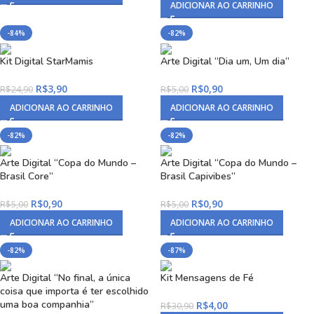
ADICIONAR AO CARRINHO
-84%
-82%
Kit Digital StarMamis
Arte Digital “Dia um, Um dia”
R$
3,90
R$
0,90
R$
24,90
R$
5,00
ADICIONAR AO CARRINHO
ADICIONAR AO CARRINHO
-82%
-82%
Arte Digital “Copa do Mundo –
Arte Digital “Copa do Mundo –
Brasil Core”
Brasil Capivibes”
R$
0,90
R$
0,90
R$
5,00
R$
5,00
ADICIONAR AO CARRINHO
ADICIONAR AO CARRINHO
-82%
-87%
Arte Digital “No final, a única
Kit Mensagens de Fé
coisa que importa é ter escolhido
uma boa companhia”
R$
4,00
R$
30,90