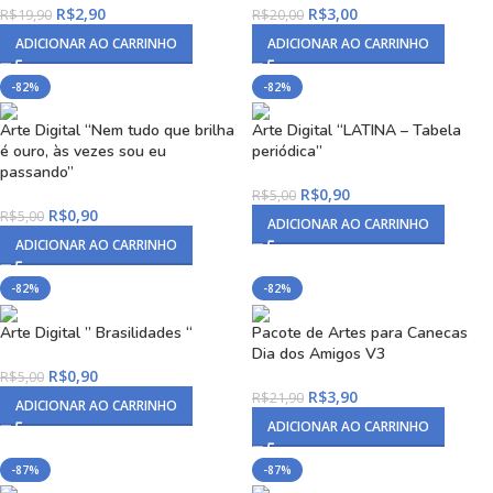
R$
2,90
R$
3,00
R$
19,90
R$
20,00
ADICIONAR AO CARRINHO
ADICIONAR AO CARRINHO
-82%
-82%
Arte Digital “Nem tudo que brilha
Arte Digital “LATINA – Tabela
é ouro, às vezes sou eu
periódica”
passando”
R$
0,90
R$
5,00
R$
0,90
R$
5,00
ADICIONAR AO CARRINHO
ADICIONAR AO CARRINHO
-82%
-82%
Arte Digital ” Brasilidades “
Pacote de Artes para Canecas
Dia dos Amigos V3
R$
0,90
R$
5,00
R$
3,90
R$
21,90
ADICIONAR AO CARRINHO
ADICIONAR AO CARRINHO
-87%
-87%