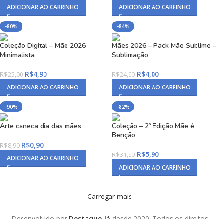
ADICIONAR AO CARRINHO
ADICIONAR AO CARRINHO
-80%
-84%
Coleção Digital – Mãe 2026
Mães 2026 – Pack Mãe Sublime –
Minimalista
Sublimação
R$
4,90
R$
4,00
R$
25,00
R$
24,90
ADICIONAR AO CARRINHO
ADICIONAR AO CARRINHO
-90%
-82%
Arte caneca dia das mães
Coleção – 2º Edição Mãe é
Benção
R$
0,90
R$
8,90
R$
5,90
R$
31,90
ADICIONAR AO CARRINHO
ADICIONAR AO CARRINHO
Carregar mais
Desenvolvido por
Destaque Já
desde 2020. Todos os direitos