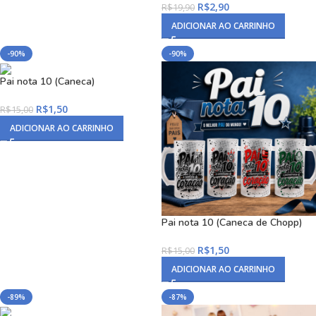
R$
2,90
R$
19,90
ADICIONAR AO CARRINHO
-90%
-90%
Pai nota 10 (Caneca)
R$
1,50
R$
15,00
ADICIONAR AO CARRINHO
Pai nota 10 (Caneca de Chopp)
R$
1,50
R$
15,00
ADICIONAR AO CARRINHO
-89%
-87%