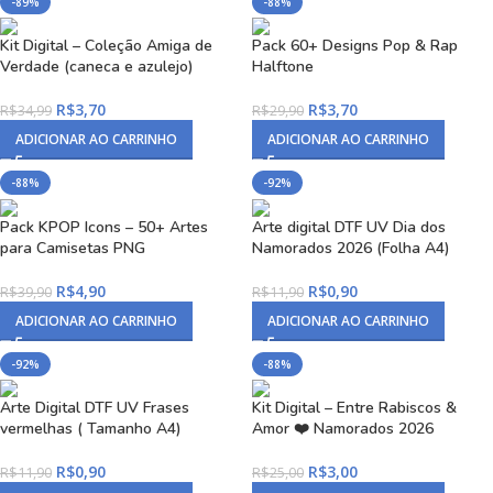
-89%
-88%
Kit Digital – Coleção Amiga de
Pack 60+ Designs Pop & Rap
Verdade (caneca e azulejo)
Halftone
R$
3,70
R$
3,70
R$
34,99
R$
29,90
ADICIONAR AO CARRINHO
ADICIONAR AO CARRINHO
-88%
-92%
Pack KPOP Icons – 50+ Artes
Arte digital DTF UV Dia dos
para Camisetas PNG
Namorados 2026 (Folha A4)
R$
4,90
R$
0,90
R$
39,90
R$
11,90
ADICIONAR AO CARRINHO
ADICIONAR AO CARRINHO
-92%
-88%
Arte Digital DTF UV Frases
Kit Digital – Entre Rabiscos &
vermelhas ( Tamanho A4)
Amor ❤️ Namorados 2026
R$
0,90
R$
3,00
R$
11,90
R$
25,00