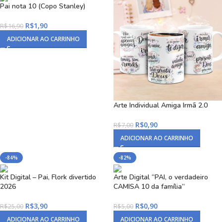
Pai nota 10 (Copo Stanley)
R$
1,90
R$
16,90
ADICIONAR AO CARRINHO
Arte Individual Amiga Irmã 2.0
R$
0,90
R$
7,00
ADICIONAR AO CARRINHO
-84%
-82%
Kit Digital – Pai, Flork divertido
Arte Digital “PAI, o verdadeiro
2026
CAMISA 10 da família”
R$
3,90
R$
0,90
R$
25,00
R$
5,00
ADICIONAR AO CARRINHO
ADICIONAR AO CARRINHO