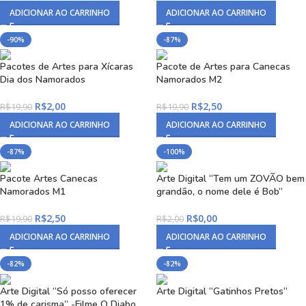
ADICIONAR AO CARRINHO
ADICIONAR AO CARRINHO
-90%
-87%
Pacotes de Artes para Xícaras
Pacote de Artes para Canecas
Dia dos Namorados
Namorados M2
R$
2,00
R$
2,50
R$
19,90
R$
19,90
ADICIONAR AO CARRINHO
ADICIONAR AO CARRINHO
-87%
-100%
Pacote Artes Canecas
Arte Digital “Tem um ZOVÃO bem
Namorados M1
grandão, o nome dele é Bob”
R$
2,50
R$
0,00
R$
19,90
R$
2,00
ADICIONAR AO CARRINHO
ADICIONAR AO CARRINHO
-82%
-82%
Arte Digital “Só posso oferecer
Arte Digital “Gatinhos Pretos”
1% de carisma” -Filme O Diabo