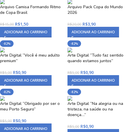
Arquivo Camisa Formando Ritmo
Arquivo Pack Copa do Mundo
de Copa Brasil
2026
R$
1,50
R$
3,90
R$
15,00
R$
20,00
ADICIONAR AO CARRINHO
ADICIONAR AO CARRINHO
-82%
-82%
Arte Digital “Você é meu adulto
Arte Digital “Tudo faz sentido
premium”
quando estamos juntos”
R$
0,90
R$
0,90
R$
5,00
R$
5,00
ADICIONAR AO CARRINHO
ADICIONAR AO CARRINHO
-82%
-82%
Arte Digital “Obrigado por ser o
Arte Digital “Na alegria ou na
meu Porto Seguro”
tristeza, na saúde ou na
doença…”
R$
0,90
R$
5,00
R$
0,90
R$
5,00
ADICIONAR AO CARRINHO