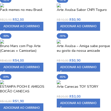
-92%
-91%
Pack memes no meu Brasil
Arte Avulsa Sabor CNPJ Toguro
R$
2,00
R$
0,90
R$
23,90
R$
10,00
ADICIONAR AO CARRINHO
ADICIONAR AO CARRINHO
-90%
-91%
Bruno Mars com Pop Arte
Arte Avulsa – Amiga sabe porque
(Canecas + Camisetas)
eu gosto da nossa amizade
R$
4,00
R$
0,90
R$
40,00
R$
10,00
ADICIONAR AO CARRINHO
ADICIONAR AO CARRINHO
-89%
-85%
ESTAMPA POOH E AMIGOS
Arte Canecas TOY STORY
BOCÃO CANECAS
R$
3,00
R$
20,00
R$
1,90
R$
16,80
ADICIONAR AO CARRINHO
ADICIONAR AO CARRINHO