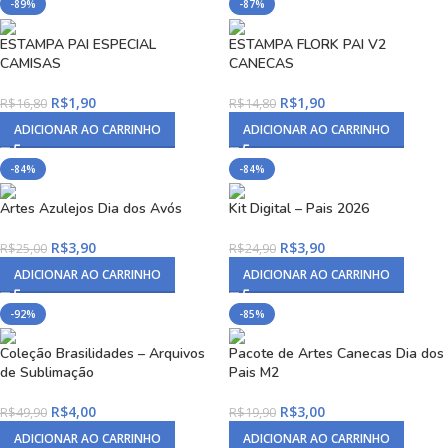
-89%
-87%
ESTAMPA PAI ESPECIAL
ESTAMPA FLORK PAI V2
CAMISAS
CANECAS
R$
1,90
R$
1,90
R$
16,80
R$
14,80
ADICIONAR AO CARRINHO
ADICIONAR AO CARRINHO
-84%
-84%
Artes Azulejos Dia dos Avós
Kit Digital – Pais 2026
R$
3,90
R$
3,90
R$
25,00
R$
24,90
ADICIONAR AO CARRINHO
ADICIONAR AO CARRINHO
-92%
-85%
Coleção Brasilidades – Arquivos
Pacote de Artes Canecas Dia dos
de Sublimação
Pais M2
R$
4,00
R$
3,00
R$
49,90
R$
19,90
ADICIONAR AO CARRINHO
ADICIONAR AO CARRINHO