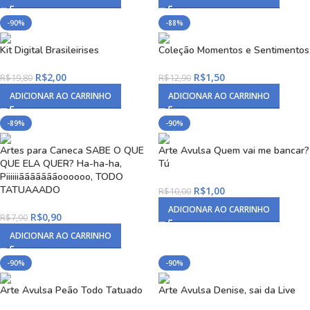
-90%
-88%
Kit Digital Brasileirises
Coleção Momentos e Sentimentos
R$
2,00
R$
1,50
R$
19,80
R$
12,90
ADICIONAR AO CARRINHO
ADICIONAR AO CARRINHO
-89%
-90%
Artes para Caneca SABE O QUE
Arte Avulsa Quem vai me bancar?
QUE ELA QUER? Ha-ha-ha,
Tú
Piiiiiiãããããããoooooo, TODO
TATUAAADO
R$
1,00
R$
10,00
ADICIONAR AO CARRINHO
R$
0,90
R$
7,90
ADICIONAR AO CARRINHO
-90%
-90%
Arte Avulsa Peão Todo Tatuado
Arte Avulsa Denise, sai da Live