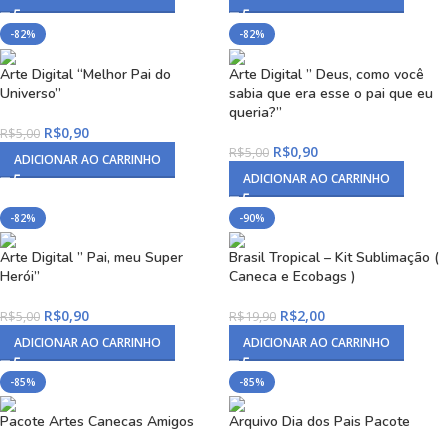
-82%
-82%
Arte Digital “Melhor Pai do
Arte Digital ” Deus, como você
Universo”
sabia que era esse o pai que eu
queria?”
R$
0,90
R$
5,00
R$
0,90
R$
5,00
ADICIONAR AO CARRINHO
ADICIONAR AO CARRINHO
-82%
-90%
Arte Digital ” Pai, meu Super
Brasil Tropical – Kit Sublimação (
Herói”
Caneca e Ecobags )
R$
0,90
R$
2,00
R$
5,00
R$
19,90
ADICIONAR AO CARRINHO
ADICIONAR AO CARRINHO
-85%
-85%
Pacote Artes Canecas Amigos
Arquivo Dia dos Pais Pacote