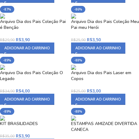
-87%
-86%
Arquivo Dia dos Pais Coleção Pai
Arquivo Dia dos Pais Coleção Meu
é Benção
Pai meu Herói
R$
3,90
R$
3,50
R$
29,90
R$
25,90
ADICIONAR AO CARRINHO
ADICIONAR AO CARRINHO
-89%
-88%
Arquivo Dia dos Pais Coleção O
Arquivo Dia dos Pais Laser em
Legado
Copos
R$
4,00
R$
3,00
R$
34,90
R$
25,00
ADICIONAR AO CARRINHO
ADICIONAR AO CARRINHO
-89%
-88%
KIT BRASILIDADES
ESTAMPAS AMIZADE DIVERTIDA
CANECA
R$
3,90
R$
35,00