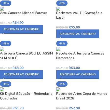
-88%
-92%
Arte Canecas Michael Forever
Rockstars Vol. 1 | Gravação a
Laser
R$
4,90
R$
39,90
R$
5,00
R$
59,90
ADICIONAR AO CARRINHO
ADICIONAR AO CARRINHO
-88%
-88%
Arte para Caneca SOU EU ASSIM
Pacote de Artes para Canecas
SEM VOCÊ
Namorados
R$
3,00
R$
3,00
R$
25,00
R$
25,00
ADICIONAR AO CARRINHO
ADICIONAR AO CARRINHO
-89%
-85%
Kit Digital São João – Redondas e
Pacote de Artes Copa do Mundo
Quadradas
Brasil 2026
R$
1,70
R$
2,90
R$
15,00
R$
19,90