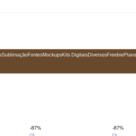
s
Sublimação
Fontes
Mockups
Kits Digitais
Diversos
Freebie
Plano
-87%
-87%