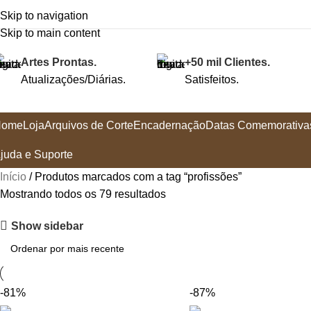
Skip to navigation
Skip to main content
Artes Prontas.
+50 mil Clientes.
Atualizações/Diárias.
Satisfeitos.
Home
Loja
Arquivos de Corte
Encadernação
Datas Comemorativa
juda e Suporte
Início
Produtos marcados com a tag “profissões”
Mostrando todos os 79 resultados
Show sidebar
-81%
-87%