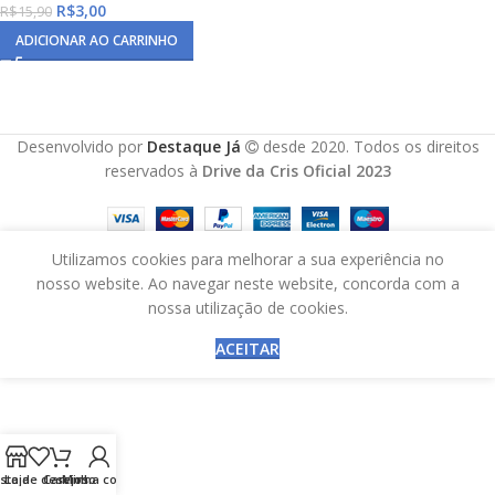
R$
3,00
R$
15,90
ADICIONAR AO CARRINHO
Desenvolvido por
Destaque Já
desde 2020. Todos os direitos
reservados à
Drive da Cris Oficial 2023
Utilizamos cookies para melhorar a sua experiência no
nosso website. Ao navegar neste website, concorda com a
nossa utilização de cookies.
ACEITAR
ista de desejos
Loja
Carrinho
Minha conta