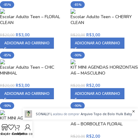
-85%
-85%
Escolar Adulto Teen – FLORAL
Escolar Adulto Teen – CHERRY
CLEAN
CLEAN
R$
3,00
R$
3,00
R$
20,00
R$
20,00
ADICIONAR AO CARRINHO
ADICIONAR AO CARRINHO
-85%
-90%
Escolar Adulto Teen – CHIC
KIT MINI AGENDAS HORIZONTAIS
MINIMAL
A6 – MASCULINO
R$
3,00
R$
2,00
R$
20,00
R$
20,00
ADICIONAR AO CARRINHO
ADICIONAR AO CARRINHO
-90%
-90%
SONALLY L
acabou de comprar
Arquivo Topo de Bolo Hulk Baby
KIT MINI AGENDAS HORIZONTAIS
KIT MINI AGENDAS HORIZONTAIS
A6 – CHERRY
A6 – BORBOLETA FLORAL
ista de desejos
Loja
Carrinho
Minha conta
R$
2,00
R$
2,00
R$
20,00
R$
20,00