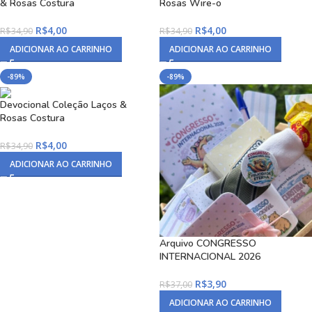
& Rosas Costura
Rosas Wire-o
R$
4,00
R$
4,00
R$
34,90
R$
34,90
ADICIONAR AO CARRINHO
ADICIONAR AO CARRINHO
-89%
-89%
Devocional Coleção Laços &
Rosas Costura
R$
4,00
R$
34,90
ADICIONAR AO CARRINHO
Arquivo CONGRESSO
INTERNACIONAL 2026
R$
3,90
R$
37,00
ADICIONAR AO CARRINHO