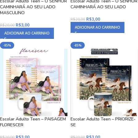
Escolar Adulto Teen – O SENHOR
Escolar Adulto Teen – O SENHOR
CAMINHARÁ AO SEU LADO
CAMINHARÁ AO SEU LADO
MASCULINO
R$
3,00
R$
20,00
R$
3,00
R$
20,00
ADICIONAR AO CARRINHO
ADICIONAR AO CARRINHO
-85%
-85%
Escolar Adulto Teen – PAISAGEM
Escolar Adulto Teen – PRIORIZE-
FLORESCER
SE
R$
3,00
R$
3,00
R$
20,00
R$
20,00