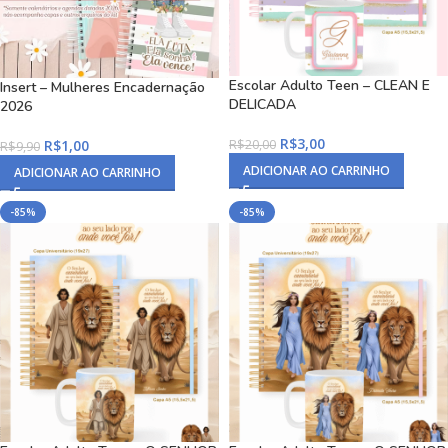
Escolar Adulto Teen – CLEAN E
Insert – Mulheres Encadernação
DELICADA
2026
R$
3,00
R$
1,00
R$
20,00
R$
9,90
ADICIONAR AO CARRINHO
ADICIONAR AO CARRINHO
-85%
-85%