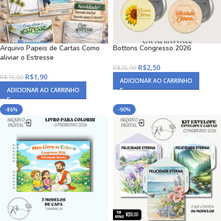
Arquivo Papeis de Cartas Como
Bottons Congresso 2026
aliviar o Estresse
R$
2,50
R$
25,90
R$
1,90
R$
15,00
ADICIONAR AO CARRINHO
ADICIONAR AO CARRINHO
-86%
-90%