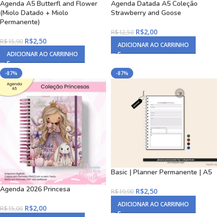
Agenda A5 Butterfl and Flower
Agenda Datada A5 Coleção
(Miolo Datado + Miolo
Strawberry and Goose
Permanente)
R$
2,00
R$
12,50
R$
2,50
R$
15,90
ADICIONAR AO CARRINHO
ADICIONAR AO CARRINHO
-87%
-87%
Basic | Planner Permanente | A5
Agenda 2026 Princesa
R$
2,50
R$
19,90
ADICIONAR AO CARRINHO
R$
2,00
R$
15,00