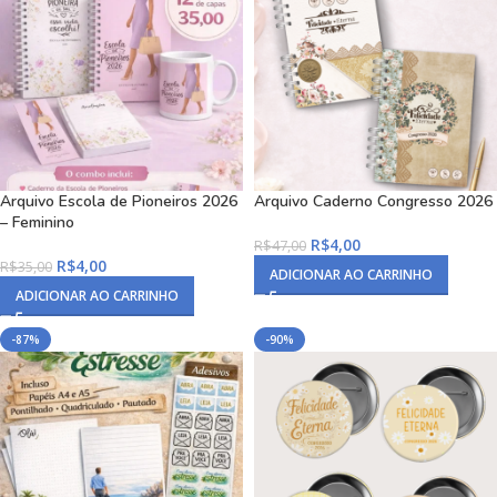
Arquivo Escola de Pioneiros 2026
Arquivo Caderno Congresso 2026
– Feminino
R$
4,00
R$
47,00
R$
4,00
R$
35,00
ADICIONAR AO CARRINHO
ADICIONAR AO CARRINHO
-87%
-90%