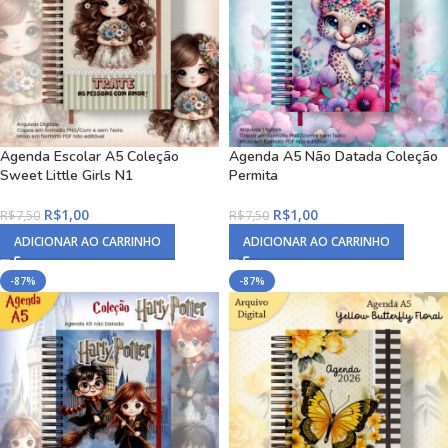
Agenda Escolar A5 Coleção
Agenda A5 Não Datada Coleção
Sweet Little Girls N1
Permita
R$
1,00
R$
1,00
R$
7,50
R$
7,50
ADICIONAR AO CARRINHO
ADICIONAR AO CARRINHO
-87%
-87%