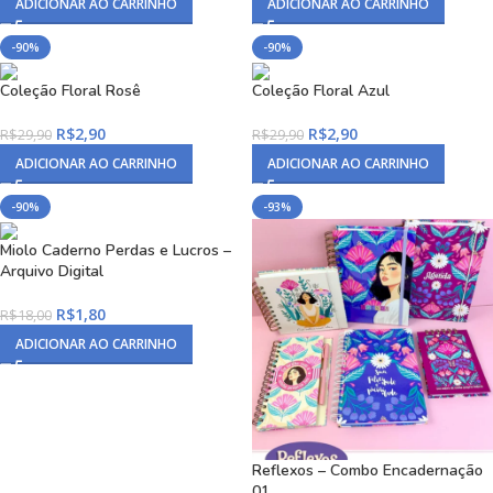
ADICIONAR AO CARRINHO
ADICIONAR AO CARRINHO
-90%
-90%
Coleção Floral Rosê
Coleção Floral Azul
R$
2,90
R$
2,90
R$
29,90
R$
29,90
ADICIONAR AO CARRINHO
ADICIONAR AO CARRINHO
-90%
-93%
Miolo Caderno Perdas e Lucros –
Arquivo Digital
R$
1,80
R$
18,00
ADICIONAR AO CARRINHO
Reflexos – Combo Encadernação
01