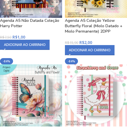
Agenda A5 Não Datada Coleção
Agenda A5 Coleção Yellow
Harry Potter
Butterfly Floral (Miolo Datado +
Miolo Permanente) 2DPP
R$
1,00
R$
7,50
R$
2,00
R$
15,90
ADICIONAR AO CARRINHO
ADICIONAR AO CARRINHO
-84%
-84%