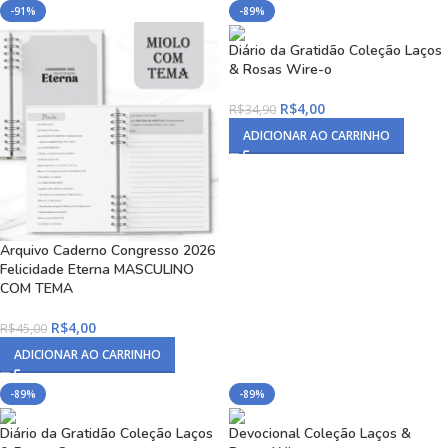
-91%
-89%
Diário da Gratidão Coleção Laços
& Rosas Wire-o
R$
4,00
R$
34,90
ADICIONAR AO CARRINHO
Arquivo Caderno Congresso 2026
Felicidade Eterna MASCULINO
COM TEMA
R$
4,00
R$
45,00
ADICIONAR AO CARRINHO
-89%
-89%
Diário da Gratidão Coleção Laços
Devocional Coleção Laços &