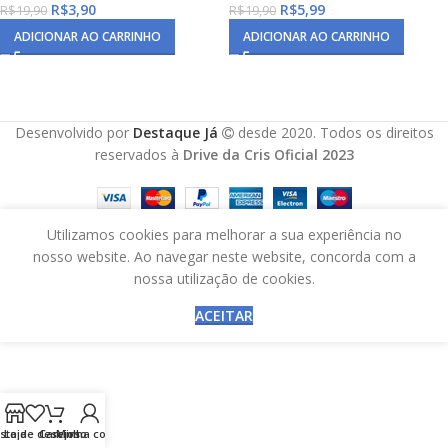
R$
3,90
R$
5,99
R$
19,90
R$
19,90
ADICIONAR AO CARRINHO
ADICIONAR AO CARRINHO
Desenvolvido por
Destaque Já
desde 2020. Todos os direitos
reservados à
Drive da Cris Oficial 2023
Utilizamos cookies para melhorar a sua experiência no
nosso website. Ao navegar neste website, concorda com a
nossa utilização de cookies.
ACEITAR
ista de desejos
Loja
Carrinho
Minha conta