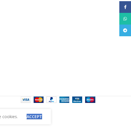
Face
What
Tele
e cookies.
ACCEPT