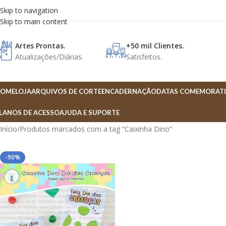
Skip to navigation
Skip to main content
Artes Prontas.
+50 mil Clientes.
Atualizações/Diárias.
Satisfeitos.
OME
LOJA
ARQUIVOS DE CORTE
ENCADERNAÇÃO
DATAS COMEMORATI
LANOS DE ACESSO
AJUDA E SUPORTE
Início
Produtos marcados com a tag “Caixinha Dino”
-90%