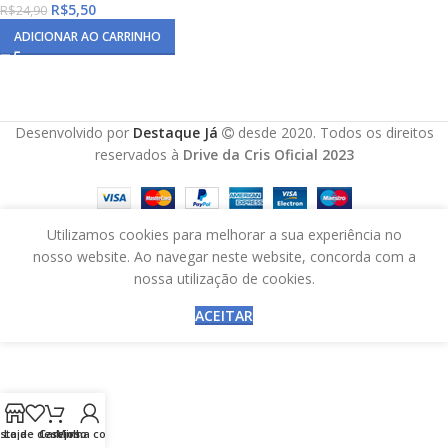
R$
5,50
R$
24,90
ADICIONAR AO CARRINHO
Desenvolvido por
Destaque Já
desde 2020. Todos os direitos
reservados à
Drive da Cris Oficial 2023
Utilizamos cookies para melhorar a sua experiência no
nosso website. Ao navegar neste website, concorda com a
nossa utilização de cookies.
ACEITAR
ista de desejos
Loja
Carrinho
Minha conta