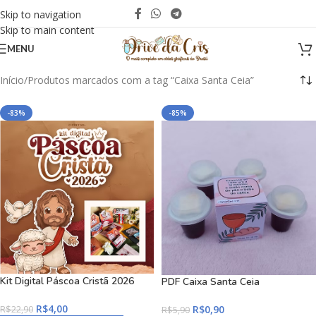
Skip to navigation
Skip to main content
MENU
Início
Produtos marcados com a tag “Caixa Santa Ceia”
-83%
-85%
Kit Digital Páscoa Cristã 2026
PDF Caixa Santa Ceia
R$
4,00
R$
0,90
R$
22,90
R$
5,90