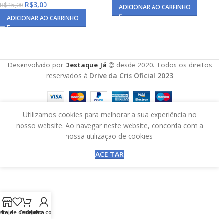
R$
3,00
R$
15,00
ADICIONAR AO CARRINHO
ADICIONAR AO CARRINHO
Desenvolvido por
Destaque Já
desde 2020. Todos os direitos
reservados à
Drive da Cris Oficial 2023
Utilizamos cookies para melhorar a sua experiência no
nosso website. Ao navegar neste website, concorda com a
nossa utilização de cookies.
ACEITAR
ista de desejos
Loja
Carrinho
Minha conta