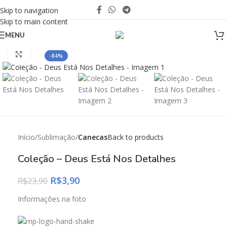
Skip to navigation
Skip to main content
MENU
Click to enlarge
-84%
Início
Sublimação
Canecas
Back to products
Coleção – Deus Está Nos Detalhes
R$
3,90
R$
23,90
Informações na foto