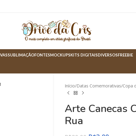
VAS
SUBLIMAÇÃO
FONTES
MOCKUPS
KITS DIGITAIS
DIVERSOS
FREEBIE
Início
Datas Comemorativas
Copa 
Arte Canecas C
Rua