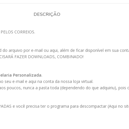
DESCRIÇÃO
 PELOS CORREIOS.
 arquivo por e-mail ou aqui, além de ficar disponível em sua conta a
ECISARÁ FAZER DOWNLOADS, COMBINADO!
elaria Personalizada
.
 seu e-mail e aqui na conta da nossa loja virtual.
 aos poucos, nunca a pasta toda (dependendo do que adquiriu), pois
AS e você precisa ter o programa para descompactar (Aqui no site 