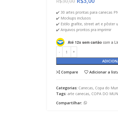
R$
3,00
R$
30,00
✔️ 30 artes prontas para canecas P
✔️ Mockups inclusos
✔️ Estilo grafite, street art e pôster
✔️ Arquivos prontos pra imprimir
Até 12x sem cartão
com a Li
ADICION
Compare
Adicionar a lis
Categorias:
Canecas
,
Copa do Mu
Tags:
arte canecas
,
COPA DO MU
Compartilhar: