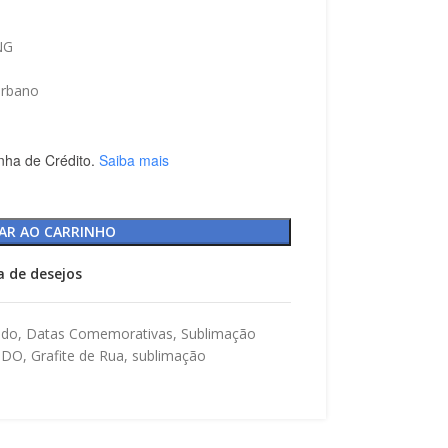
NG
 urbano
nha de Crédito.
Saiba mais
AR AO CARRINHO
ta de desejos
ndo
,
Datas Comemorativas
,
Sublimação
NDO
,
Grafite de Rua
,
sublimação