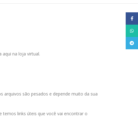
Face
What
Tele
qui na loja virtual.
 os arquivos são pesados e depende muito da sua
temos links úteis que você vai encontrar o