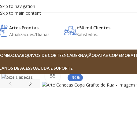
Skip to navigation
Skip to main content
Artes Prontas.
+50 mil Clientes.
Atualizações/Diárias.
Satisfeitos.
OME
LOJA
ARQUIVOS DE CORTE
ENCADERNAÇÃO
DATAS COMEMORATI
LANOS DE ACESSO
AJUDA E SUPORTE
Click to enlarge
-90%