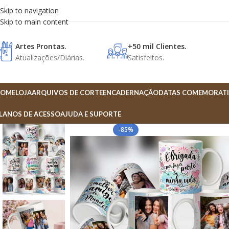
Skip to navigation
Skip to main content
Artes Prontas.
+50 mil Clientes.
Atualizações/Diárias.
Satisfeitos.
OME
LOJA
ARQUIVOS DE CORTE
ENCADERNAÇÃO
DATAS COMEMORATI
LANOS DE ACESSO
AJUDA E SUPORTE
-85%