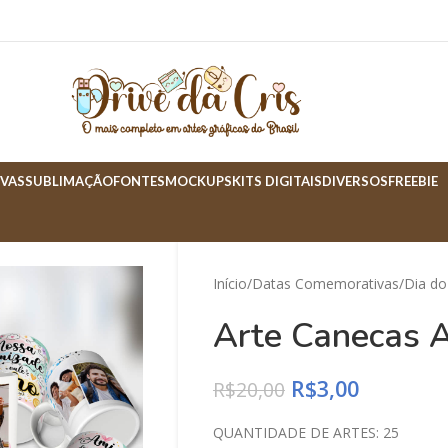
VAS
SUBLIMAÇÃO
FONTES
MOCKUPS
KITS DIGITAIS
DIVERSOS
FREEBIE
Início
Datas Comemorativas
Dia d
Arte Canecas 
R$
3,00
R$
20,00
QUANTIDADE DE ARTES: 25