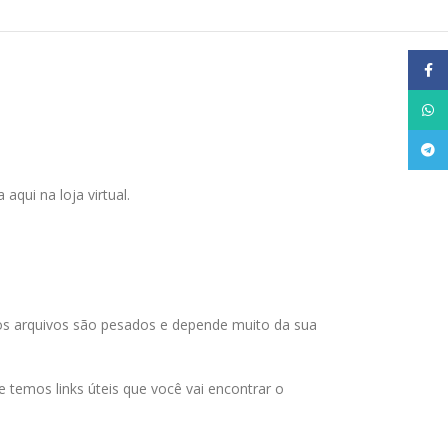
Face
What
Tele
qui na loja virtual.
 os arquivos são pesados e depende muito da sua
temos links úteis que você vai encontrar o