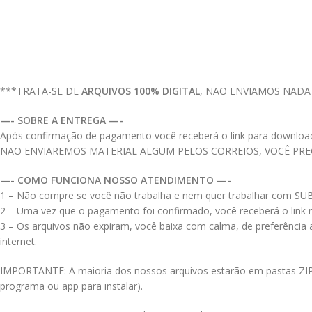
***TRATA-SE DE
ARQUIVOS 100% DIGITAL
, NÃO ENVIAMOS NADA
—- SOBRE A ENTREGA —-
Após confirmação de pagamento você receberá o link para download do
NÃO ENVIAREMOS MATERIAL ALGUM PELOS CORREIOS, VOCÊ PR
—- COMO FUNCIONA NOSSO ATENDIMENTO —-
1 – Não compre se você não trabalha e nem quer trabalhar com S
2 – Uma vez que o pagamento foi confirmado, você receberá o link no
3 – Os arquivos não expiram, você baixa com calma, de preferência
internet.
IMPORTANTE: A maioria dos nossos arquivos estarão em pastas ZIPAD
programa ou app para instalar).