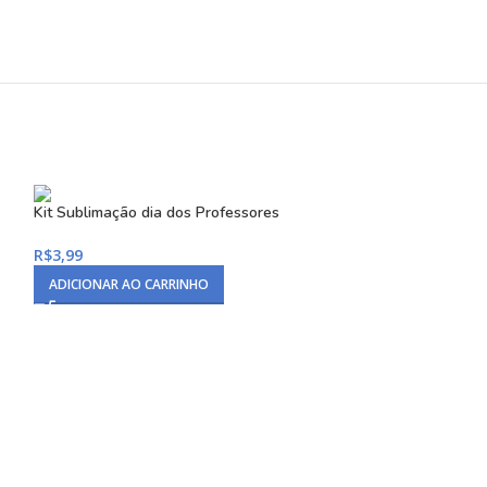
-80%
Kit Sublimação dia dos Professores
ARTE AVULSA-
R$
3,99
R$
0,99
R$
5,00
ADICIONAR AO CARRINHO
ADICIONAR AO C