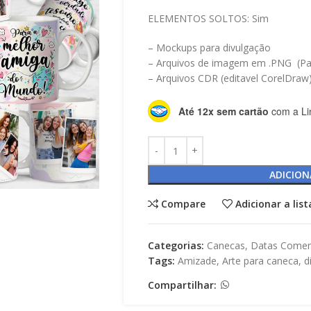
ELEMENTOS SOLTOS: Sim
– Mockups para divulgação
– Arquivos de imagem em .PNG (Par
– Arquivos CDR (editavel CorelDraw
Até 12x sem cartão
com a Li
ADICION
Compare
Adicionar a lis
Categorias:
Canecas
,
Datas Comem
Tags:
Amizade
,
Arte para caneca
,
d
Compartilhar: