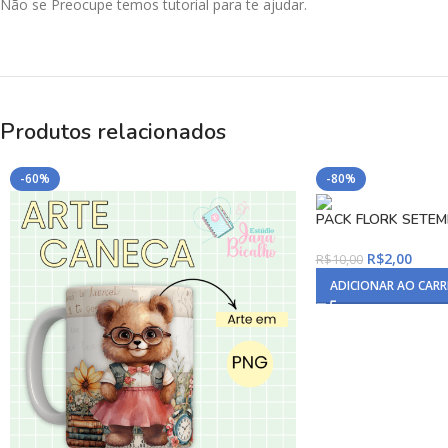
Não se Preocupe temos tutorial para te ajudar.
Produtos relacionados
-60%
-80%
PACK FLORK SETE
R$
2,00
R$
10,00
ADICIONAR AO CAR