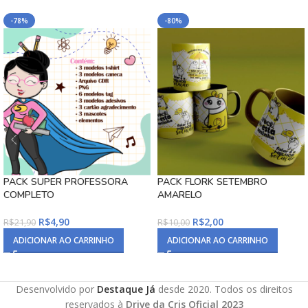
-78%
-80%
PACK SUPER PROFESSORA
PACK FLORK SETEMBRO
COMPLETO
AMARELO
R$
4,90
R$
2,00
R$
21,90
R$
10,00
ADICIONAR AO CARRINHO
ADICIONAR AO CARRINHO
Desenvolvido por
Destaque Já
desde 2020. Todos os direitos
reservados à
Drive da Cris Oficial 2023