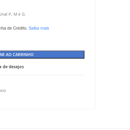
onal P, M e G.
nha de Crédito.
Saiba mais
AR AO CARRINHO
ta de desejos
ono