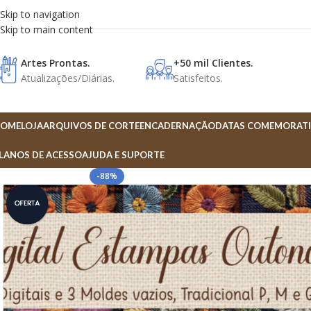
Skip to navigation
Skip to main content
Artes Prontas.
+50 mil Clientes.
Atualizações/Diárias.
Satisfeitos.
OME
LOJA
ARQUIVOS DE CORTE
ENCADERNAÇÃO
DATAS COMEMORATI
LANOS DE ACESSO
AJUDA E SUPORTE
-88%