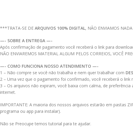
***TRATA-SE DE
ARQUIVOS 100% DIGITAL
, NÃO ENVIAMOS NADA
—- SOBRE A ENTREGA —-
Após confirmação de pagamento você receberá o link para download do
NÃO ENVIAREMOS MATERIAL ALGUM PELOS CORREIOS, VOCÊ PR
—- COMO FUNCIONA NOSSO ATENDIMENTO —-
1 – Não compre se você não trabalha e nem quer trabalhar com
DE
2 – Uma vez que o pagamento foi confirmado, você receberá o link no
3 – Os arquivos não expiram, você baixa com calma, de preferência
internet.
IMPORTANTE: A maioria dos nossos arquivos estarão em pastas ZIPAD
programa ou app para instalar).
Não se Preocupe temos tutorial para te ajudar.