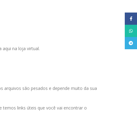
Face
What
Tele
qui na loja virtual.
 os arquivos são pesados e depende muito da sua
temos links úteis que você vai encontrar o