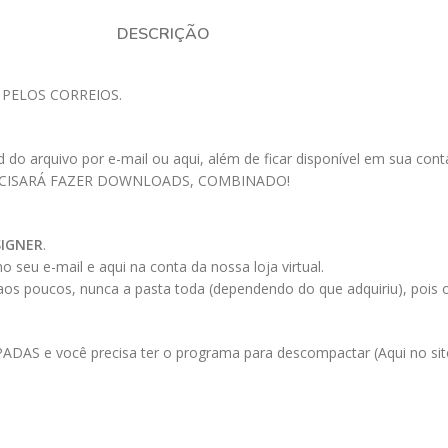
DESCRIÇÃO
 PELOS CORREIOS.
 arquivo por e-mail ou aqui, além de ficar disponível em sua conta a
ECISARÁ FAZER DOWNLOADS, COMBINADO!
SIGNER
.
 seu e-mail e aqui na conta da nossa loja virtual.
 aos poucos, nunca a pasta toda (dependendo do que adquiriu), pois
AS e você precisa ter o programa para descompactar (Aqui no site 