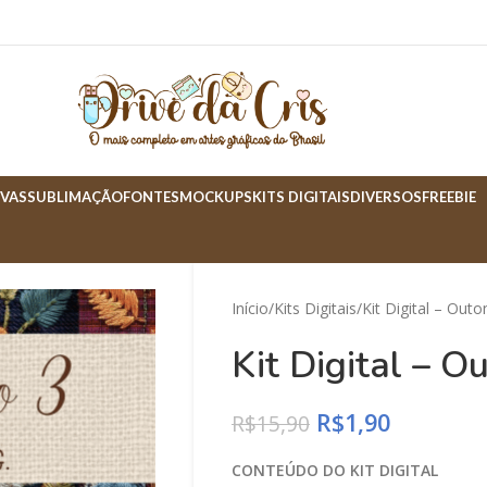
VAS
SUBLIMAÇÃO
FONTES
MOCKUPS
KITS DIGITAIS
DIVERSOS
FREEBIE
Início
Kits Digitais
Kit Digital – Outo
Kit Digital – O
R$
1,90
R$
15,90
CONTEÚDO DO KIT DIGITAL