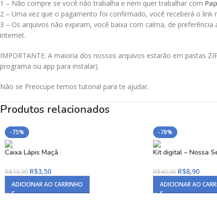
1 – Não compre se você não trabalha e nem quer trabalhar com
Pap
2 – Uma vez que o pagamento foi confirmado, você receberá o link no
3 – Os arquivos não expiram, você baixa com calma, de preferência
internet.
IMPORTANTE: A maioria dos nossos arquivos estarão em pastas ZIPAD
programa ou app para instalar).
Não se Preocupe temos tutorial para te ajudar.
Produtos relacionados
-75%
-78%
Caixa Lápis Maçã
Kit digital – Nossa 
R$
3,50
R$
8,90
R$
13,90
R$
40,00
ADICIONAR AO CARRINHO
ADICIONAR AO CAR