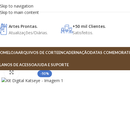
Skip to navigation
Skip to main content
Artes Prontas.
+50 mil Clientes.
Atualizações/Diárias.
Satisfeitos.
OME
LOJA
ARQUIVOS DE CORTE
ENCADERNAÇÃO
DATAS COMEMORATI
LANOS DE ACESSO
AJUDA E SUPORTE
Click to enlarge
-90%