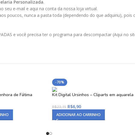
elaria Personalizada
.
 seu e-mail e aqui na conta da nossa loja virtual.
 aos poucos, nunca a pasta toda (dependendo do que adquiriu), pois
AS e você precisa ter o programa para descompactar (Aqui no site 
-70%
Senhora de Fátima
Kit Digital Ursinhos – Cliparts em aquarela
R$
6,90
R$
23,15
RINHO
ADICIONAR AO CARRINHO