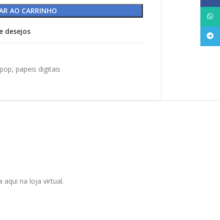
AR AO CARRINHO
What
de desejos
Tele
pop
,
papeis digitais
qui na loja virtual.