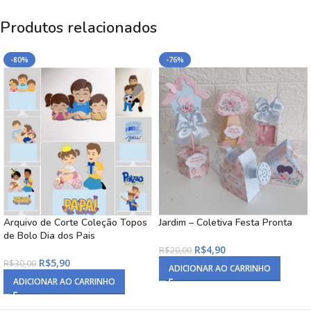
Produtos relacionados
-80%
-76%
Arquivo de Corte Coleção Topos
Jardim – Coletiva Festa Pronta
de Bolo Dia dos Pais
R$
4,90
R$
20,00
R$
5,90
R$
30,00
ADICIONAR AO CARRINHO
ADICIONAR AO CARRINHO