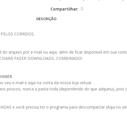
Compartilhar:
DESCRIÇÃO
 PELOS CORREIOS.
 arquivo por e-mail ou aqui, além de ficar disponível em sua conta a
ECISARÁ FAZER DOWNLOADS, COMBINADO!
SIGNER
.
 seu e-mail e aqui na conta da nossa loja virtual.
 aos poucos, nunca a pasta toda (dependendo do que adquiriu), pois
AS e você precisa ter o programa para descompactar (Aqui no site 