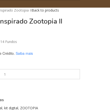
Inspirado Zootopia II
Back to products
Inspirado Zootopia II
 14 Fundos
 Crédito.
Saiba mais
jos
al
,
kit digital
,
ZOOTOPIA