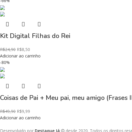
-66%
Kit Digital Filhas do Rei
R$
24,90
R$
8,50
Adicionar ao carrinho
-80%
Coisas de Pai + Meu pai, meu amigo (Frases I
R$
49,90
R$
9,99
Adicionar ao carrinho
Desenvolvido por
Destaque Já
desde 2020. Todos os direitos re