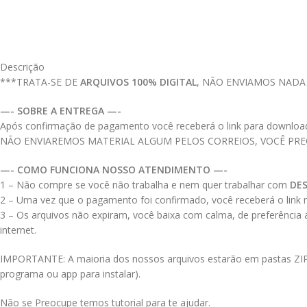
Descrição
***TRATA-SE DE
ARQUIVOS 100% DIGITAL
, NÃO ENVIAMOS NADA
—- SOBRE A ENTREGA —-
Após confirmação de pagamento você receberá o link para download do
NÃO ENVIAREMOS MATERIAL ALGUM PELOS CORREIOS, VOCÊ PR
—- COMO FUNCIONA NOSSO ATENDIMENTO —-
1 – Não compre se você não trabalha e nem quer trabalhar com
DE
2 – Uma vez que o pagamento foi confirmado, você receberá o link no
3 – Os arquivos não expiram, você baixa com calma, de preferência
internet.
IMPORTANTE: A maioria dos nossos arquivos estarão em pastas ZIPAD
programa ou app para instalar).
Não se Preocupe temos tutorial para te ajudar.