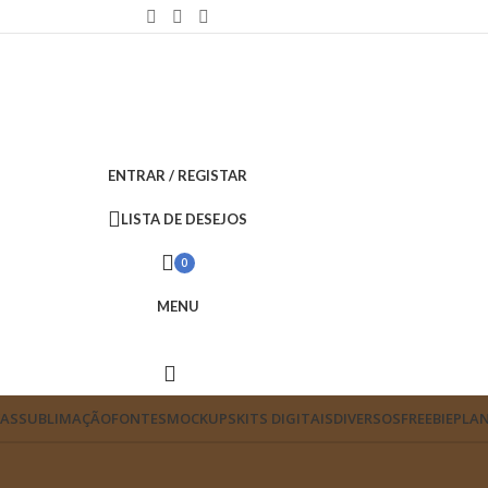
ENTRAR / REGISTAR
LISTA DE DESEJOS
0
MENU
VAS
SUBLIMAÇÃO
FONTES
MOCKUPS
KITS DIGITAIS
DIVERSOS
FREEBIE
PLAN