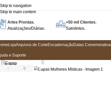
Skip to navigation
Skip to main content
Artes Prontas.
+50 mil Clientes.
Atualizações/Diárias.
Satisfeitos.
Home
Loja
Arquivos de Corte
Encadernação
Datas Comemorativa
juda e Suporte
Click to enlarge
-80%