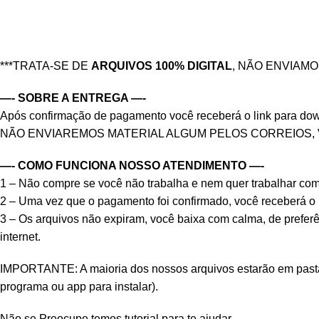
***TRATA-SE DE
ARQUIVOS 100% DIGITAL
, NÃO ENVIAM
—- SOBRE A ENTREGA —-
Após confirmação de pagamento você receberá o link para downlo
NÃO ENVIAREMOS MATERIAL ALGUM PELOS CORREIOS,
—- COMO FUNCIONA NOSSO ATENDIMENTO —-
1 – Não compre se você não trabalha e nem quer trabalhar
2 – Uma vez que o pagamento foi confirmado, você receberá o li
3 – Os arquivos não expiram, você baixa com calma, de prefer
internet.
IMPORTANTE: A maioria dos nossos arquivos estarão em pastas 
programa ou app para instalar).
Não se Preocupe temos tutorial para te ajudar.