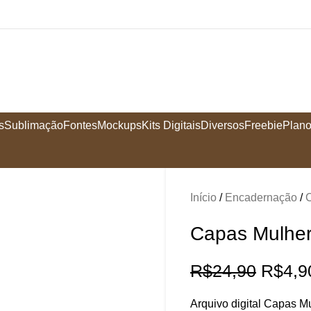
s
Sublimação
Fontes
Mockups
Kits Digitais
Diversos
Freebie
Plano
Início
Encadernação
Capas Mulher
R$
24,90
R$
4,9
Arquivo digital Capas M