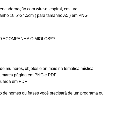
encadernação com wire-o, espiral, costura…
manho 18,5×24,5cm ( para tamanho A5 ) em PNG.
ÃO ACOMPANHA O MIOLOS***
de mulheres, objetos e animais na temática mística.
ra marca página em PNG e PDF
 guarda em PDF
ão de nomes ou frases você precisará de um programa ou