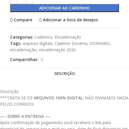
ADICIONAR AO CARRINHO
Compare
Adicionar a lista de desejos
Categorias:
Cadernos
,
Encadernação
Tags:
arquivos digitais
,
Caderno Dorama
,
DORAMAS
,
encadernação
,
encadernação 2026
Compartilhar:
DESCRIÇÃO
Descrição
***TRATA-SE DE
ARQUIVOS 100% DIGITAL
, NÃO ENVIAMOS NADA
PELOS CORREIOS.
—- SOBRE A ENTREGA —-
Após confirmação de pagamento você receberá o link para
download do arquivo por e-mail ou aqui, além de ficar disponível em