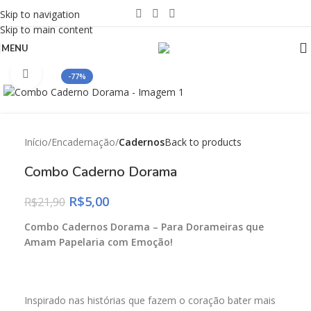
Skip to navigation
Skip to main content
MENU
Click to enlarge
-77%
Início
Encadernação
Cadernos
Back to products
Combo Caderno Dorama
R$
5,00
R$
21,90
Combo Cadernos Dorama – Para Dorameiras que
Amam Papelaria com Emoção!
Inspirado nas histórias que fazem o coração bater mais