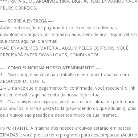
***TRATA-SE DE
ARQUIVOS 100% DIGITAL
, NÃO ENVIAMOS NADA
PELOS CORREIOS.
—- SOBRE A ENTREGA —-
Após confirmação de pagamento você receberá o link para
download do arquivo por e-mail ou aqui, além de ficar disponível em
sua conta aqui na loja virtual.
NÃO ENVIAREMOS MATERIAL ALGUM PELOS CORREIOS, VOCÊ
PRECISARÁ FAZER DOWNLOADS, COMBINADO!
—- COMO FUNCIONA NOSSO ATENDIMENTO —-
1 – Não compre se você não trabalha e nem quer trabalhar com
ARQUIVOS DE CORTE.
2 – Uma vez que o pagamento foi confirmado, você receberá o link
no seu e-mail e aqui na conta da nossa loja virtual.
3 – Os arquivos não expiram, você baixa com calma, de preferência
aos poucos, nunca a pasta toda (dependendo do que adquiriu), pois
os arquivos são pesados e depende muito da sua internet.
IMPORTANTE: A maioria dos nossos arquivos estarão em pastas
ZIPADAS e você precisa ter o programa para descompactar (Aqui no