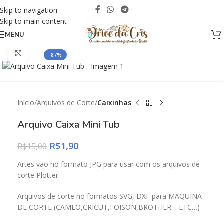
Skip to navigation
Skip to main content
MENU
Click to enlarge
-87%
Início
Arquivos de Corte
Caixinhas
Arquivo Caixa Mini Tub
R$
1,90
R$
15,00
Artes vão no formato JPG para usar com os arquivos de
corte Plotter.
Arquivos de corte no formatos SVG, DXF para MAQUINA
DE CORTE (CAMEO,CRICUT,FOISON,BROTHER… ETC…)