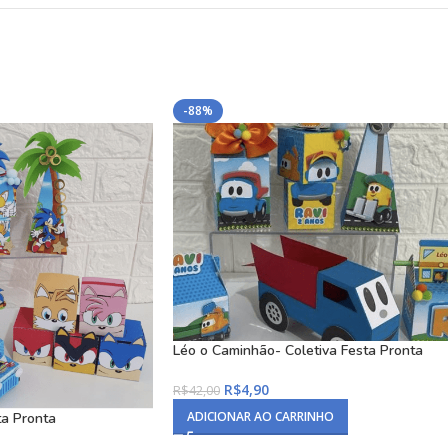
-88%
Léo o Caminhão- Coletiva Festa Pronta
R$
4,90
R$
42,00
ADICIONAR AO CARRINHO
ta Pronta