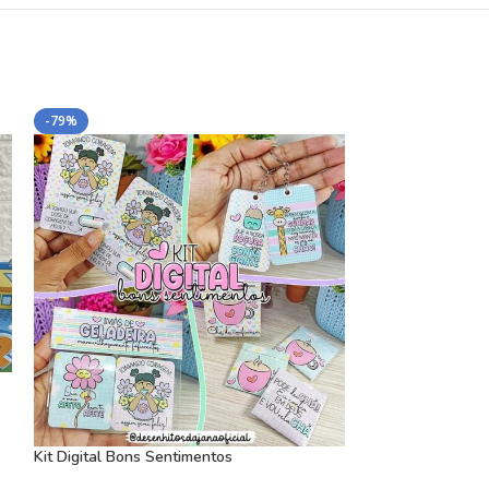
-79%
-67%
Kit Digital Bons Sentimentos
Santiago dos Mar