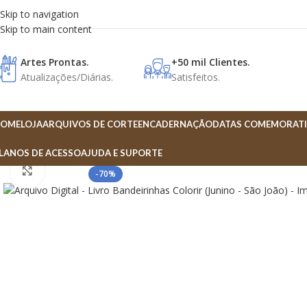
Skip to navigation
Skip to main content
Artes Prontas.
+50 mil Clientes.
Atualizações/Diárias.
Satisfeitos.
OME
LOJA
ARQUIVOS DE CORTE
ENCADERNAÇÃO
DATAS COMEMORATI
LANOS DE ACESSO
AJUDA E SUPORTE
Click to enlarge
-70%