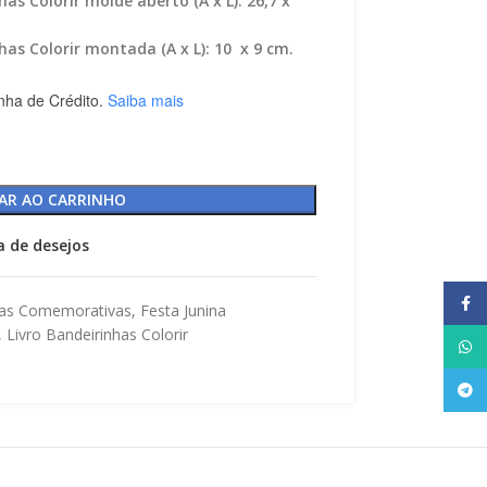
s Colorir molde aberto (A x L): 26,7 x
as Colorir montada (A x L): 10 x 9 cm.
nha de Crédito.
Saiba mais
AR AO CARRINHO
ta de desejos
Face
as Comemorativas
,
Festa Junina
,
Livro Bandeirinhas Colorir
What
Tele