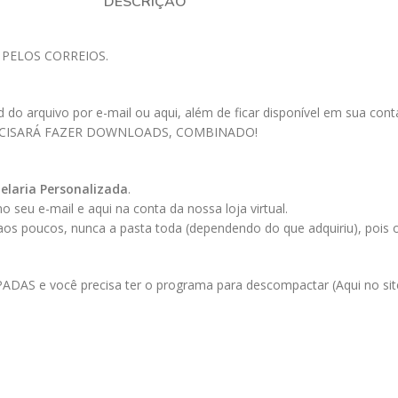
DESCRIÇÃO
 PELOS CORREIOS.
 arquivo por e-mail ou aqui, além de ficar disponível em sua conta a
ECISARÁ FAZER DOWNLOADS, COMBINADO!
elaria Personalizada
.
 seu e-mail e aqui na conta da nossa loja virtual.
 aos poucos, nunca a pasta toda (dependendo do que adquiriu), pois
AS e você precisa ter o programa para descompactar (Aqui no site 