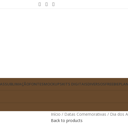
VAS
SUBLIMAÇÃO
FONTES
MOCKUPS
KITS DIGITAIS
DIVERSOS
FREEBIE
PLAN
Início
Datas Comemorativas
Dia dos 
Back to products