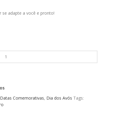
 se adapte a você e pronto!
jos
Datas Comemorativas
,
Dia dos Avós
Tags:
ro