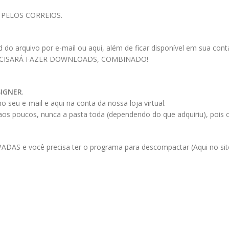
 PELOS CORREIOS.
 arquivo por e-mail ou aqui, além de ficar disponível em sua conta a
ECISARÁ FAZER DOWNLOADS, COMBINADO!
SIGNER
.
 seu e-mail e aqui na conta da nossa loja virtual.
 aos poucos, nunca a pasta toda (dependendo do que adquiriu), pois
AS e você precisa ter o programa para descompactar (Aqui no site 