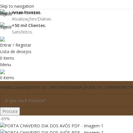
Skip to navigation
Artes Prontas.
Skip to main content
Atualizações/Diárias.
+50 mil Clientes.
Satisfeitos.
Entrar / Registar
Lista de desejos
0
items
Menu
0
items
HOME
LOJA
ARQUIVOS DE CORTE
ENCADERNAÇÃO
DATAS COMEMORATI
Procura
-89%