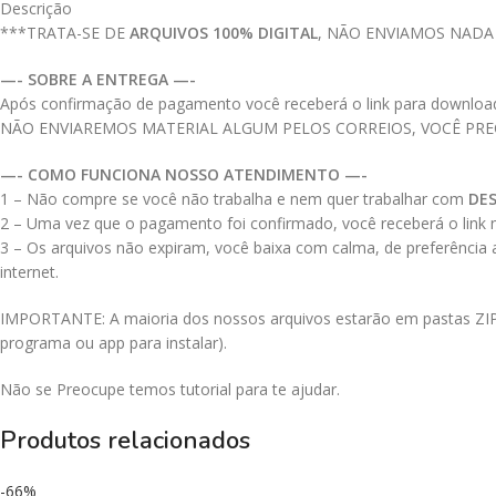
Descrição
***TRATA-SE DE
ARQUIVOS 100% DIGITAL
, NÃO ENVIAMOS NADA
—- SOBRE A ENTREGA —-
Após confirmação de pagamento você receberá o link para download do
NÃO ENVIAREMOS MATERIAL ALGUM PELOS CORREIOS, VOCÊ PR
—- COMO FUNCIONA NOSSO ATENDIMENTO —-
1 – Não compre se você não trabalha e nem quer trabalhar com
DE
2 – Uma vez que o pagamento foi confirmado, você receberá o link no
3 – Os arquivos não expiram, você baixa com calma, de preferência
internet.
IMPORTANTE: A maioria dos nossos arquivos estarão em pastas ZIPAD
programa ou app para instalar).
Não se Preocupe temos tutorial para te ajudar.
Produtos relacionados
-66%