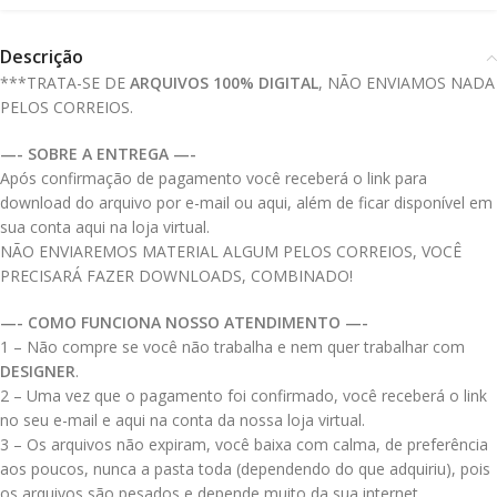
Descrição
***TRATA-SE DE
ARQUIVOS 100% DIGITAL
, NÃO ENVIAMOS NADA
PELOS CORREIOS.
—- SOBRE A ENTREGA —-
Após confirmação de pagamento você receberá o link para
download do arquivo por e-mail ou aqui, além de ficar disponível em
sua conta aqui na loja virtual.
NÃO ENVIAREMOS MATERIAL ALGUM PELOS CORREIOS, VOCÊ
PRECISARÁ FAZER DOWNLOADS, COMBINADO!
—- COMO FUNCIONA NOSSO ATENDIMENTO —-
1 – Não compre se você não trabalha e nem quer trabalhar com
DESIGNER
.
2 – Uma vez que o pagamento foi confirmado, você receberá o link
no seu e-mail e aqui na conta da nossa loja virtual.
3 – Os arquivos não expiram, você baixa com calma, de preferência
aos poucos, nunca a pasta toda (dependendo do que adquiriu), pois
os arquivos são pesados e depende muito da sua internet.