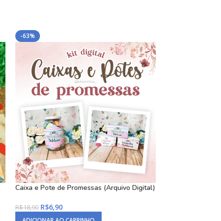
-63%
-74%
Caixa e Pote de Promessas (Arquivo Digital)
Kit Digital Reméd
Digital)
R$
6,90
R$
18,90
R$
4,90
R$
18,90
ADICIONAR AO CARRINHO