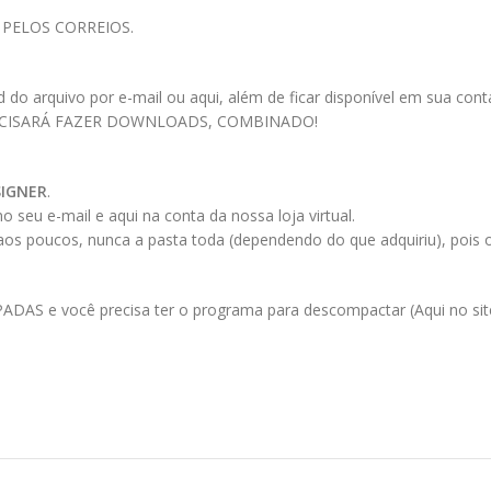
 PELOS CORREIOS.
 arquivo por e-mail ou aqui, além de ficar disponível em sua conta a
ECISARÁ FAZER DOWNLOADS, COMBINADO!
SIGNER
.
 seu e-mail e aqui na conta da nossa loja virtual.
 aos poucos, nunca a pasta toda (dependendo do que adquiriu), pois
AS e você precisa ter o programa para descompactar (Aqui no site 