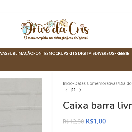
VAS
SUBLIMAÇÃO
FONTES
MOCKUPS
KITS DIGITAIS
DIVERSOS
FREEBIE
Início
Datas Comemorativas
Dia do
Caixa barra liv
R$
1,00
R$
12,80