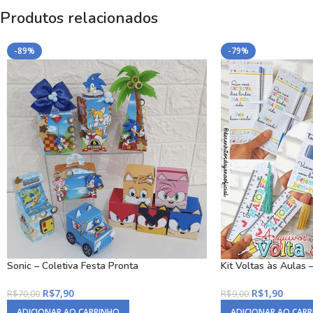
Produtos relacionados
-89%
-79%
Sonic – Coletiva Festa Pronta
Kit Voltas às Aulas 
R$
7,90
R$
1,90
R$
70,00
R$
9,00
ADICIONAR AO CARRINHO
ADICIONAR AO CAR