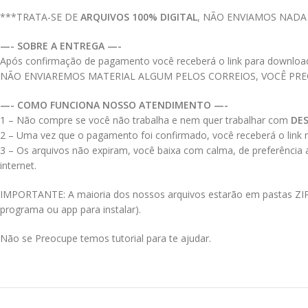
***TRATA-SE DE
ARQUIVOS 100% DIGITAL
, NÃO ENVIAMOS NADA
—- SOBRE A ENTREGA —-
Após confirmação de pagamento você receberá o link para download do
NÃO ENVIAREMOS MATERIAL ALGUM PELOS CORREIOS, VOCÊ PR
—- COMO FUNCIONA NOSSO ATENDIMENTO —-
1 – Não compre se você não trabalha e nem quer trabalhar com
DE
2 – Uma vez que o pagamento foi confirmado, você receberá o link no
3 – Os arquivos não expiram, você baixa com calma, de preferência
internet.
IMPORTANTE: A maioria dos nossos arquivos estarão em pastas ZIPAD
programa ou app para instalar).
Não se Preocupe temos tutorial para te ajudar.