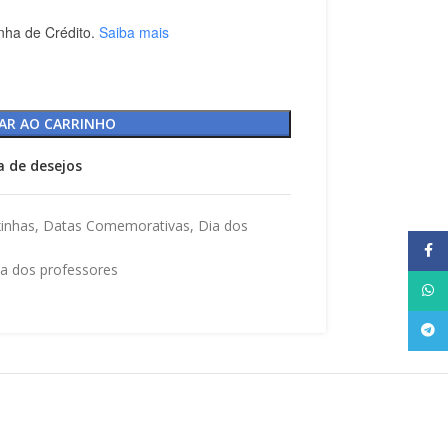
nha de Crédito.
Saiba mais
AR AO CARRINHO
ta de desejos
xinhas
,
Datas Comemorativas
,
Dia dos
Face
ia dos professores
What
Tele