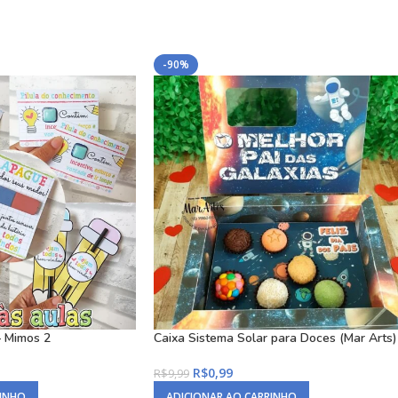
-90%
– Mimos 2
Caixa Sistema Solar para Doces (Mar Arts)
R$
0,99
R$
9,99
RINHO
ADICIONAR AO CARRINHO