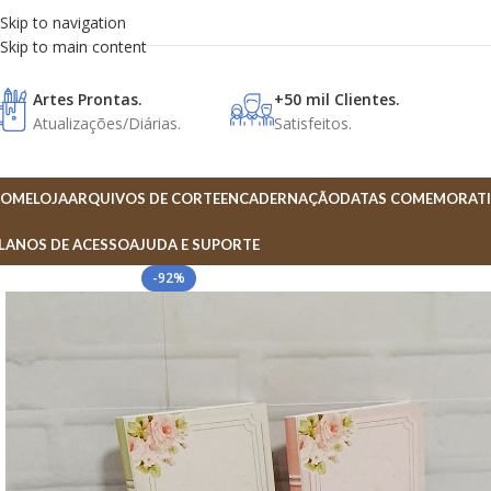
Skip to navigation
Skip to main content
Artes Prontas.
+50 mil Clientes.
Atualizações/Diárias.
Satisfeitos.
OME
LOJA
ARQUIVOS DE CORTE
ENCADERNAÇÃO
DATAS COMEMORATI
LANOS DE ACESSO
AJUDA E SUPORTE
-92%