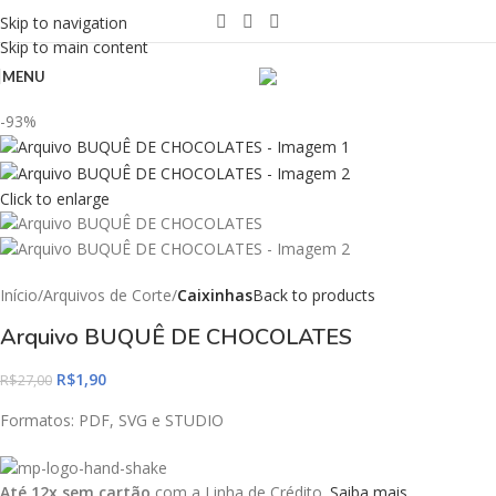
Skip to navigation
Skip to main content
MENU
-93%
Click to enlarge
Início
Arquivos de Corte
Caixinhas
Back to products
Arquivo BUQUÊ DE CHOCOLATES
R$
1,90
R$
27,00
Formatos: PDF, SVG e STUDIO
Até 12x sem cartão
com a Linha de Crédito.
Saiba mais