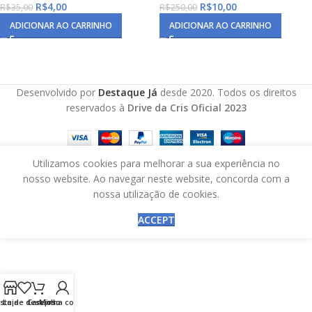
R$
4,00
R$
10,00
R$
35,00
R$
250,00
ADICIONAR AO CARRINHO
ADICIONAR AO CARRINHO
Desenvolvido por
Destaque Já
desde 2020. Todos os direitos
reservados à
Drive da Cris Oficial 2023
Utilizamos cookies para melhorar a sua experiência no
nosso website. Ao navegar neste website, concorda com a
nossa utilização de cookies.
ACCEPT
ista de desejos
Loja
Carrinho
Minha conta