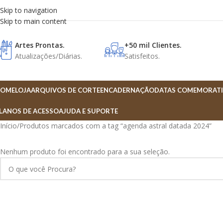
Skip to navigation
Skip to main content
Artes Prontas.
+50 mil Clientes.
Atualizações/Diárias.
Satisfeitos.
OME
LOJA
ARQUIVOS DE CORTE
ENCADERNAÇÃO
DATAS COMEMORATI
LANOS DE ACESSO
AJUDA E SUPORTE
Início
Produtos marcados com a tag “agenda astral datada 2024”
Nenhum produto foi encontrado para a sua seleção.