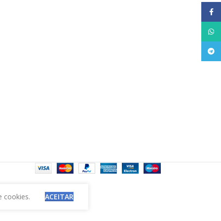
Face
What
Tele
e cookies.
ACEITAR