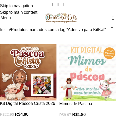
Skip to navigation
Skip to main content
Menu
Início
Produtos marcados com a tag “Adesivo para KitKat”
-83%
-82%
Kit Digital Páscoa Cristã 2026
Mimos de Páscoa
R$
4,00
R$
22,90
R$
1,80
R$
9,97