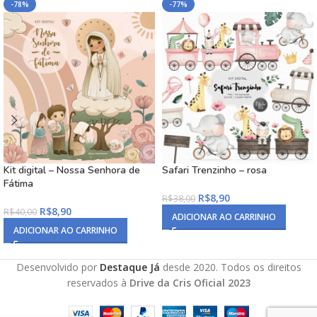
-78%
-77%
Kit digital – Nossa Senhora de
Safari Trenzinho – rosa
Fátima
R$
8,90
R$
38,00
R$
8,90
R$
40,00
ADICIONAR AO CARRINHO
ADICIONAR AO CARRINHO
Desenvolvido por
Destaque Já
desde 2020. Todos os direitos
reservados à
Drive da Cris Oficial 2023