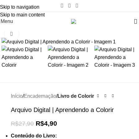
Skip to navigation
Skip to main content
Menu
Click to enlarge
-82%
Início
Encadernação
Livro de Colorir
Arquivo Digital | Aprendendo a Colorir
R$
4,90
R$
27,90
Conteúdo do Livro: