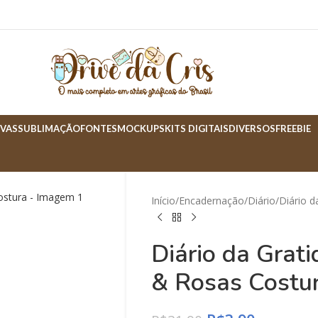
VAS
SUBLIMAÇÃO
FONTES
MOCKUPS
KITS DIGITAIS
DIVERSOS
FREEBIE
Início
Encadernação
Diário
Diário 
Diário da Grat
& Rosas Costu