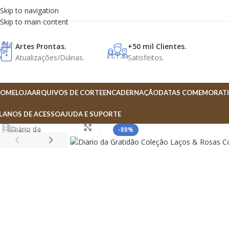
Skip to navigation
Skip to main content
Artes Prontas.
+50 mil Clientes.
Atualizações/Diárias.
Satisfeitos.
OME
LOJA
ARQUIVOS DE CORTE
ENCADERNAÇÃO
DATAS COMEMORATI
LANOS DE ACESSO
AJUDA E SUPORTE
Click to enlarge
-88%