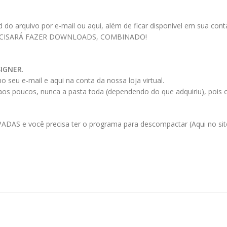
 arquivo por e-mail ou aqui, além de ficar disponível em sua conta a
ECISARÁ FAZER DOWNLOADS, COMBINADO!
SIGNER
.
 seu e-mail e aqui na conta da nossa loja virtual.
 aos poucos, nunca a pasta toda (dependendo do que adquiriu), pois
AS e você precisa ter o programa para descompactar (Aqui no site 