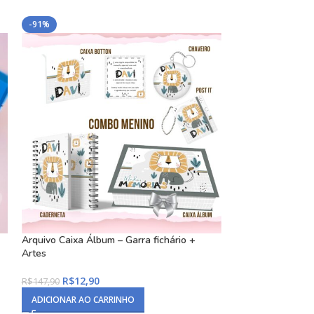
-91%
-70%
Bloco de Notas | 
Papelaria)
R$
2,99
R$
9,99
ADICIONAR AO C
Arquivo Caixa Álbum – Garra fichário +
Artes
R$
12,90
R$
147,90
ADICIONAR AO CARRINHO