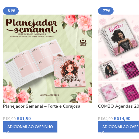
-81%
-77%
Planejador Semanal – Forte e Corajosa
COMBO Agendas 202
R$
1,90
R$
14,90
R$
9,90
R$
64,99
ADICIONAR AO CARRINHO
ADICIONAR AO CAR