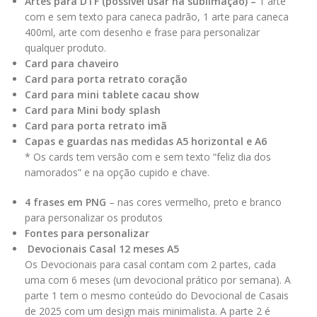
Artes para DTF (possível usar na sublimação) –
1 arte
com e sem texto para caneca padrão, 1 arte para caneca
400ml, arte com desenho e frase para personalizar
qualquer produto.
Card para chaveiro
Card para porta retrato coração
Card para mini tablete cacau show
Card para Mini body splash
Card para porta retrato imã
Capas e guardas nas medidas A5 horizontal e A6
* Os cards tem versão com e sem texto “feliz dia dos
namorados” e na opção cupido e chave.
4 frases em PNG
– nas cores vermelho, preto e branco
para personalizar os produtos
Fontes para personalizar
Devocionais Casal 12 meses A5
Os Devocionais para casal contam com 2 partes, cada
uma com 6 meses (um devocional prático por semana). A
parte 1 tem o mesmo conteúdo do Devocional de Casais
de 2025 com um design mais minimalista. A parte 2 é