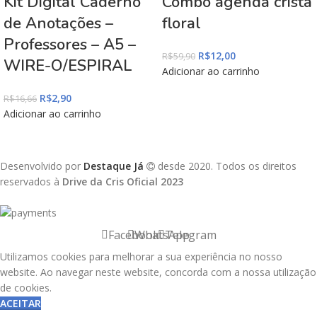
Kit Digital Caderno
Combo agenda cristã
de Anotações –
floral
Professores – A5 –
R$
12,00
R$
59,90
WIRE-O/ESPIRAL
Adicionar ao carrinho
R$
2,90
R$
16,66
Adicionar ao carrinho
Desenvolvido por
Destaque Já
desde 2020. Todos os direitos
reservados à
Drive da Cris Oficial 2023
Facebook
WhatsApp
Telegram
Utilizamos cookies para melhorar a sua experiência no nosso
website. Ao navegar neste website, concorda com a nossa utilização
de cookies.
ACEITAR