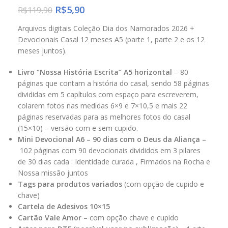
R$
5,90
R$
119,90
Arquivos digitais Coleção Dia dos Namorados 2026 +
Devocionais Casal 12 meses A5 (parte 1, parte 2 e os 12
meses juntos).
Livro “Nossa História Escrita” A5 horizontal
– 80
páginas que contam a história do casal, sendo 58 páginas
divididas em 5 capítulos com espaço para escreverem,
colarem fotos nas medidas 6×9 e 7×10,5 e mais 22
páginas reservadas para as melhores fotos do casal
(15×10) – versão com e sem cupido.
Mini Devocional A6 – 90 dias com o Deus da Aliança –
102 páginas com 90 devocionais divididos em 3 pilares
de 30 dias cada : Identidade curada , Firmados na Rocha e
Nossa missão juntos
Tags para produtos variados
(com opção de cupido e
chave)
Cartela de Adesivos 10×15
Cartão Vale Amor
– com opção chave e cupido