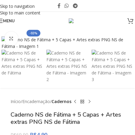
Skip to navigation
Skip to main content
MENU
-93%
Click to enlarge
Início
Encadernação
Cadernos
Caderno NS de Fátima + 5 Capas + Artes
extras PNG NS de Fátima
R$
4,90
R$
69,90