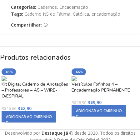
Categorias:
Cadernos
,
Encadernação
Tags:
Caderno NS de Fátima
,
Católica
,
encadernação
Compartilhar:
Produtos relacionados
-83%
-66%
Kit Digital Caderno de Anotações
Versículos Fofinhos 4 –
– Professores – A5 – WIRE-
Encadernação PERMANENTE
O/ESPIRAL
R$
9,90
R$
28,90
R$
2,90
R$
16,66
ADICIONAR AO CARRINHO
ADICIONAR AO CARRINHO
Desenvolvido por
Destaque Já
desde 2020. Todos os direitos
reservados à
Drive da Cris Oficial 2023