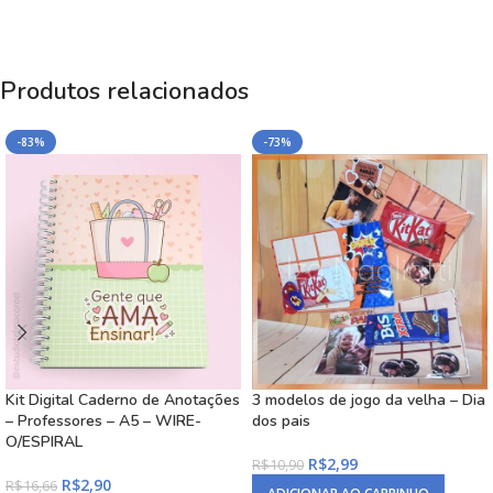
Produtos relacionados
-83%
-73%
Kit Digital Caderno de Anotações
3 modelos de jogo da velha – Dia
– Professores – A5 – WIRE-
dos pais
O/ESPIRAL
R$
2,99
R$
10,90
R$
2,90
R$
16,66