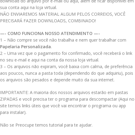
download do arquivo por e-mail ou aqui, além de ficar disponível em
sua conta aqui na loja virtual.
NÃO ENVIAREMOS MATERIAL ALGUM PELOS CORREIOS, VOCÊ
PRECISARÁ FAZER DOWNLOADS, COMBINADO!
—- COMO FUNCIONA NOSSO ATENDIMENTO —-
1 – Não compre se você não trabalha e nem quer trabalhar com
Papelaria Personalizada
.
2 – Uma vez que o pagamento foi confirmado, você receberá o link
no seu e-mail e aqui na conta da nossa loja virtual.
3 – Os arquivos não expiram, você baixa com calma, de preferência
aos poucos, nunca a pasta toda (dependendo do que adquiriu), pois
os arquivos são pesados e depende muito da sua internet.
IMPORTANTE: A maioria dos nossos arquivos estarão em pastas
ZIPADAS e você precisa ter o programa para descompactar (Aqui no
site temos links úteis que você vai encontrar o programa ou app
para instalar).
Não se Preocupe temos tutorial para te ajudar.