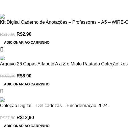
-83%
Kit Digital Caderno de Anotações – Professores – A5 – WIRE
R$
2,90
R$
16,66
ADICIONAR AO CARRINHO
-82%
Arquivo 26 Capas Alfabeto A a Z e Miolo Pautado Coleção Ro
R$
8,90
R$
50,00
ADICIONAR AO CARRINHO
-54%
Coleção Digital – Delicadezas – Encadernação 2024
R$
12,90
R$
27,90
ADICIONAR AO CARRINHO