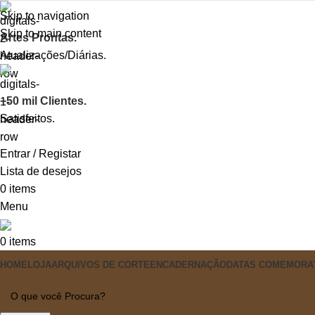
Skip to navigation
Skip to main content
Artes Prontas.
Atualizações/Diárias.
+50 mil Clientes.
Satisfeitos.
Entrar / Registar
Lista de desejos
0
items
Menu
0
items
HOME
LOJA
ARQUIVOS DE CORTE
ENCADERNAÇÃO
DATAS COMEMORA