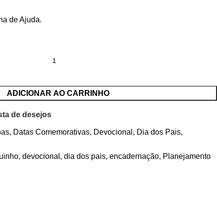
ina de
Ajuda
.
ADICIONAR AO CARRINHO
ista de desejos
pas
,
Datas Comemorativas
,
Devocional
,
Dia dos Pais
,
uinho
,
devocional
,
dia dos pais
,
encadernação
,
Planejamento