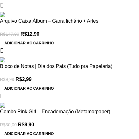
-91%
Arquivo Caixa Álbum – Garra fichário + Artes
R$
12,90
R$
147,90
ADICIONAR AO CARRINHO
-70%
Bloco de Notas | Dia dos Pais (Tudo pra Papelaria)
R$
2,99
R$
9,99
ADICIONAR AO CARRINHO
-67%
Combo Pink Girl – Encadernação (Metamorpaper)
R$
9,90
R$
30,00
ADICIONAR AO CARRINHO