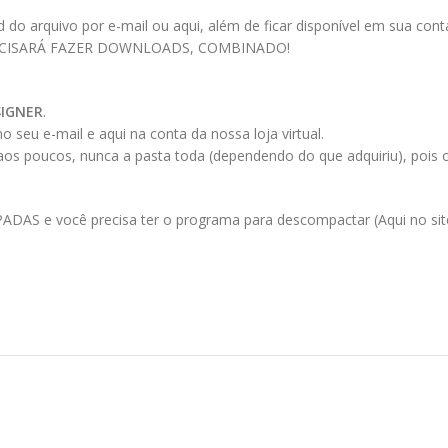
 arquivo por e-mail ou aqui, além de ficar disponível em sua conta a
ECISARÁ FAZER DOWNLOADS, COMBINADO!
SIGNER
.
 seu e-mail e aqui na conta da nossa loja virtual.
 aos poucos, nunca a pasta toda (dependendo do que adquiriu), pois
AS e você precisa ter o programa para descompactar (Aqui no site 