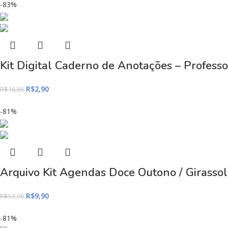
-83%
Kit Digital Caderno de Anotações – Profes
R$
2,90
R$
16,66
-81%
Arquivo Kit Agendas Doce Outono / Girassol
R$
9,90
R$
53,00
-81%