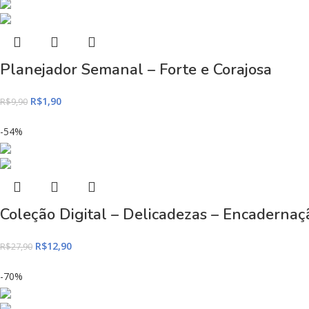
Planejador Semanal – Forte e Corajosa
R$
1,90
R$
9,90
-54%
Coleção Digital – Delicadezas – Encaderna
R$
12,90
R$
27,90
-70%