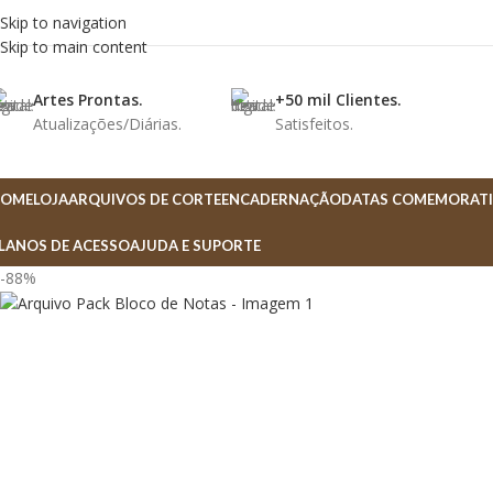
Skip to navigation
Skip to main content
Artes Prontas.
+50 mil Clientes.
Atualizações/Diárias.
Satisfeitos.
OME
LOJA
ARQUIVOS DE CORTE
ENCADERNAÇÃO
DATAS COMEMORATI
LANOS DE ACESSO
AJUDA E SUPORTE
-88%