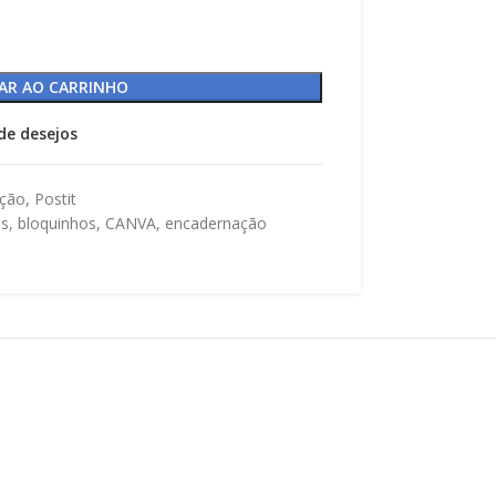
AR AO CARRINHO
 de desejos
ção
,
Postit
as
,
bloquinhos
,
CANVA
,
encadernação