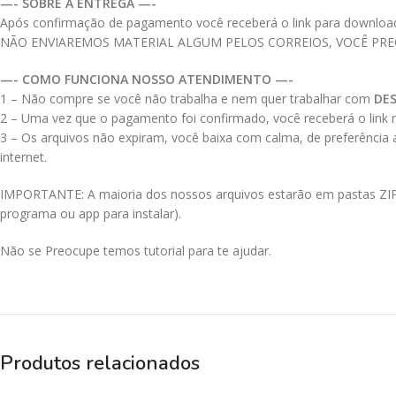
—- SOBRE A ENTREGA —-
Após confirmação de pagamento você receberá o link para download do
NÃO ENVIAREMOS MATERIAL ALGUM PELOS CORREIOS, VOCÊ PR
—- COMO FUNCIONA NOSSO ATENDIMENTO —-
1 – Não compre se você não trabalha e nem quer trabalhar com
DE
2 – Uma vez que o pagamento foi confirmado, você receberá o link no
3 – Os arquivos não expiram, você baixa com calma, de preferência
internet.
IMPORTANTE: A maioria dos nossos arquivos estarão em pastas ZIPAD
programa ou app para instalar).
Não se Preocupe temos tutorial para te ajudar.
Produtos relacionados