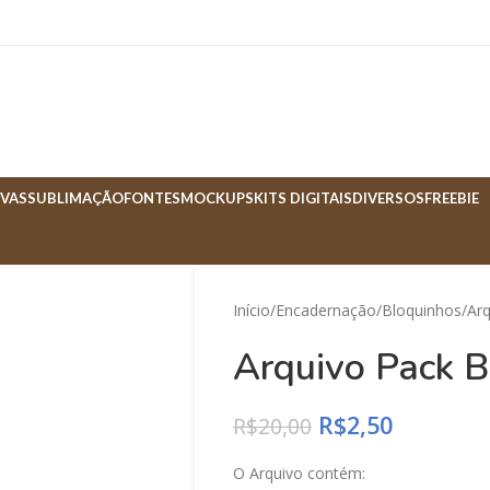
VAS
SUBLIMAÇÃO
FONTES
MOCKUPS
KITS DIGITAIS
DIVERSOS
FREEBIE
Início
Encadernação
Bloquinhos
Ar
Arquivo Pack B
R$
2,50
R$
20,00
O Arquivo contém: