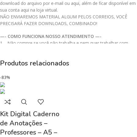
download do arquivo por e-mail ou aqui, além de ficar disponível em
sua conta aqui na loja virtual.
NÃO ENVIAREMOS MATERIAL ALGUM PELOS CORREIOS, VOCÊ
PRECISARÁ FAZER DOWNLOADS, COMBINADO!
—- COMO FUNCIONA NOSSO ATENDIMENTO —-
1 – Não compre se você não trabalha e nem quer trabalhar com
DESIGNER
.
2 – Uma vez que o pagamento foi confirmado, você receberá o link
Produtos relacionados
no seu e-mail e aqui na conta da nossa loja virtual.
3 – Os arquivos não expiram, você baixa com calma, de preferência
aos poucos, nunca a pasta toda (dependendo do que adquiriu), pois
-83%
os arquivos são pesados e depende muito da sua internet.
IMPORTANTE: A maioria dos nossos arquivos estarão em pastas
ZIPADAS e você precisa ter o programa para descompactar (Aqui no
site temos links úteis que você vai encontrar o programa ou app
Kit Digital Caderno
para instalar).
de Anotações –
Não se Preocupe temos tutorial para te ajudar.
Professores – A5 –