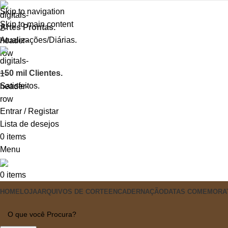
Skip to navigation
Skip to main content
Artes Prontas.
Atualizações/Diárias.
+50 mil Clientes.
Satisfeitos.
Entrar / Registar
Lista de desejos
0
items
Menu
0
items
HOME
LOJA
ARQUIVOS DE CORTE
ENCADERNAÇÃO
DATAS COMEMORA