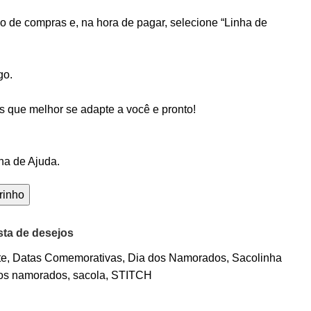
ho de compras e, na hora de pagar, selecione “Linha de
go.
 que melhor se adapte a você e pronto!
ina de
Ajuda
.
rinho
ista de desejos
te
,
Datas Comemorativas
,
Dia dos Namorados
,
Sacolinha
dos namorados
,
sacola
,
STITCH