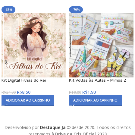
-66%
-79%
Kit Digital Filhas do Rei
Kit Voltas às Aulas – Mimos 2
R$
8,50
R$
1,90
R$
24,90
R$
9,00
ADICIONAR AO CARRINHO
ADICIONAR AO CARRINHO
Desenvolvido por
Destaque Já
desde 2020. Todos os direitos
reservados à
Drive da Cris Oficial 2023