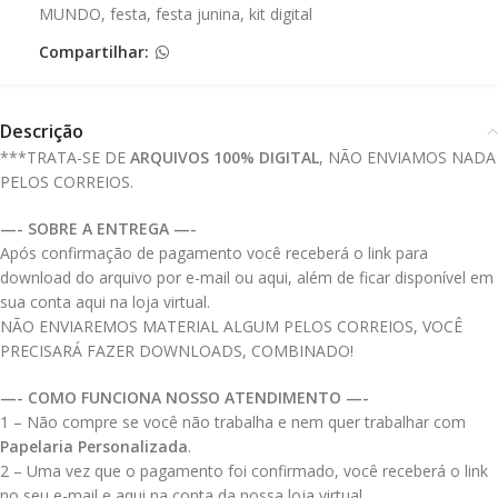
MUNDO
,
festa
,
festa junina
,
kit digital
Compartilhar:
Descrição
***TRATA-SE DE
ARQUIVOS 100% DIGITAL
, NÃO ENVIAMOS NADA
PELOS CORREIOS.
—- SOBRE A ENTREGA —-
Após confirmação de pagamento você receberá o link para
download do arquivo por e-mail ou aqui, além de ficar disponível em
sua conta aqui na loja virtual.
NÃO ENVIAREMOS MATERIAL ALGUM PELOS CORREIOS, VOCÊ
PRECISARÁ FAZER DOWNLOADS, COMBINADO!
—- COMO FUNCIONA NOSSO ATENDIMENTO —-
1 – Não compre se você não trabalha e nem quer trabalhar com
Papelaria Personalizada
.
2 – Uma vez que o pagamento foi confirmado, você receberá o link
no seu e-mail e aqui na conta da nossa loja virtual.