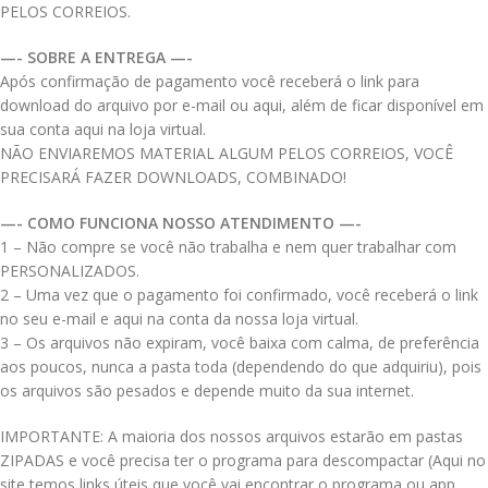
PELOS CORREIOS.
—- SOBRE A ENTREGA —-
Após confirmação de pagamento você receberá o link para
download do arquivo por e-mail ou aqui, além de ficar disponível em
sua conta aqui na loja virtual.
NÃO ENVIAREMOS MATERIAL ALGUM PELOS CORREIOS, VOCÊ
PRECISARÁ FAZER DOWNLOADS, COMBINADO!
—- COMO FUNCIONA NOSSO ATENDIMENTO —-
1 – Não compre se você não trabalha e nem quer trabalhar com
PERSONALIZADOS.
2 – Uma vez que o pagamento foi confirmado, você receberá o link
no seu e-mail e aqui na conta da nossa loja virtual.
3 – Os arquivos não expiram, você baixa com calma, de preferência
aos poucos, nunca a pasta toda (dependendo do que adquiriu), pois
os arquivos são pesados e depende muito da sua internet.
IMPORTANTE: A maioria dos nossos arquivos estarão em pastas
ZIPADAS e você precisa ter o programa para descompactar (Aqui no
site temos links úteis que você vai encontrar o programa ou app