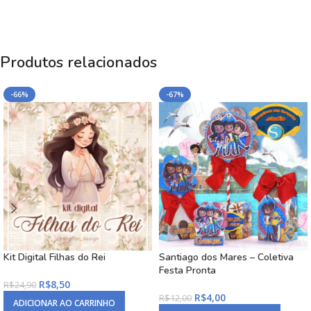
Produtos relacionados
-66%
-67%
Kit Digital Filhas do Rei
Santiago dos Mares – Coletiva
Festa Pronta
R$
8,50
R$
24,90
R$
4,00
R$
12,00
ADICIONAR AO CARRINHO