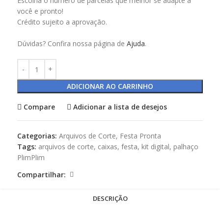
Escolha o número de parcelas que melhor se adapte a
você e pronto!
Crédito sujeito a aprovação.
Dúvidas? Confira nossa página de
Ajuda
.
ADICIONAR AO CARRINHO
Compare
Adicionar a lista de desejos
Categorias:
Arquivos de Corte
,
Festa Pronta
Tags:
arquivos de corte
,
caixas
,
festa
,
kit digital
,
palhaço
PlimPlim
Compartilhar:
DESCRIÇÃO