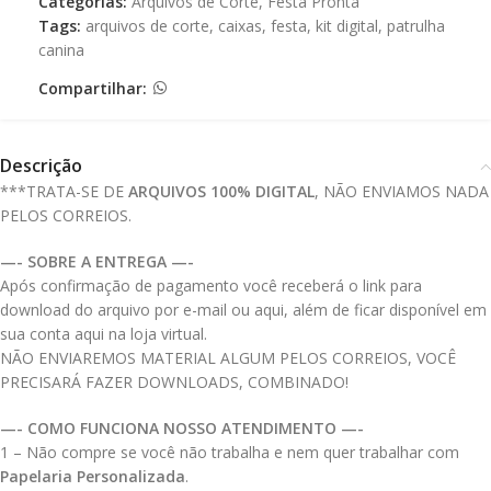
Categorias:
Arquivos de Corte
,
Festa Pronta
Tags:
arquivos de corte
,
caixas
,
festa
,
kit digital
,
patrulha
canina
Compartilhar:
Descrição
***TRATA-SE DE
ARQUIVOS 100% DIGITAL
, NÃO ENVIAMOS NADA
PELOS CORREIOS.
—- SOBRE A ENTREGA —-
Após confirmação de pagamento você receberá o link para
download do arquivo por e-mail ou aqui, além de ficar disponível em
sua conta aqui na loja virtual.
NÃO ENVIAREMOS MATERIAL ALGUM PELOS CORREIOS, VOCÊ
PRECISARÁ FAZER DOWNLOADS, COMBINADO!
—- COMO FUNCIONA NOSSO ATENDIMENTO —-
1 – Não compre se você não trabalha e nem quer trabalhar com
Papelaria Personalizada
.